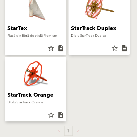
StarTex
StarTrack Duplex
Plasă din fibră de sticlă Premium
Diblu StarTrack Duplex
star_border
description
star_border
description
StarTrack Orange
Diblu StarTrack Orange
star_border
description
1