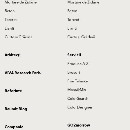
Mortare de Zidărie
Mortare de Zidărie
Beton
Beton
Torcret
Torcret
Lianti
Lianti
Curte și Grădină
Curte și Grădină
Arhitecți
Servicii
Produse A-Z
Broșuri
VIVA Research Park.
Fișe Tehnice
MosaikMix
Referinte
ColorSearch
ColorDesigner
Baumit Blog
GO2morrow
Companie