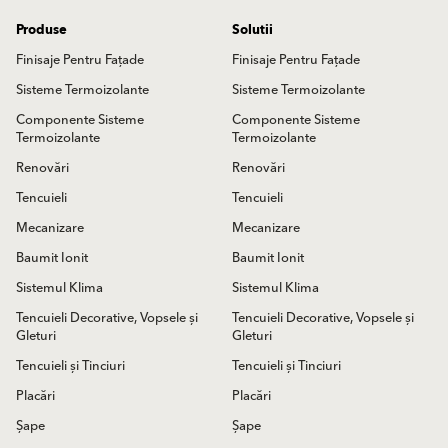
Produse
Solutii
Finisaje Pentru Fațade
Finisaje Pentru Fațade
Sisteme Termoizolante
Sisteme Termoizolante
Componente Sisteme
Componente Sisteme
Termoizolante
Termoizolante
Renovări
Renovări
Tencuieli
Tencuieli
Mecanizare
Mecanizare
Baumit Ionit
Baumit Ionit
Sistemul Klima
Sistemul Klima
Tencuieli Decorative, Vopsele și
Tencuieli Decorative, Vopsele și
Gleturi
Gleturi
Tencuieli și Tinciuri
Tencuieli și Tinciuri
Placări
Placări
Șape
Șape