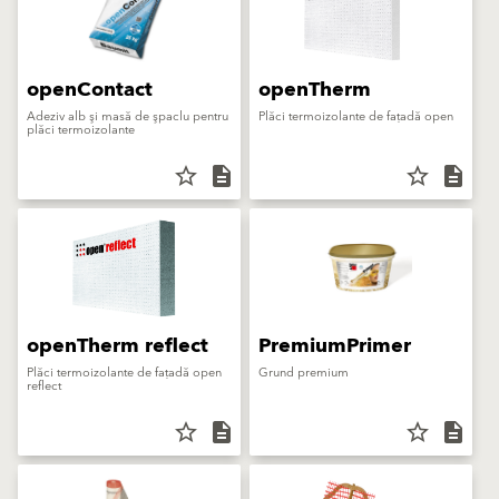
openContact
openTherm
Adeziv alb şi masă de şpaclu pentru
Plăci termoizolante de fațadă open
plăci termoizolante
star_border
description
star_border
description
openTherm reflect
PremiumPrimer
Plăci termoizolante de fațadă open
Grund premium
reflect
star_border
description
star_border
description