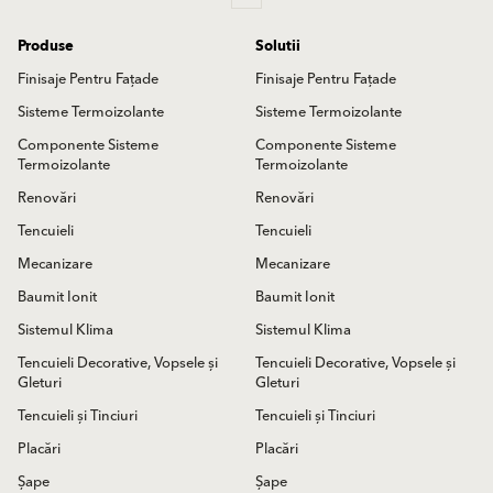
Produse
Solutii
Finisaje Pentru Fațade
Finisaje Pentru Fațade
Sisteme Termoizolante
Sisteme Termoizolante
Componente Sisteme
Componente Sisteme
Termoizolante
Termoizolante
Renovări
Renovări
Tencuieli
Tencuieli
Mecanizare
Mecanizare
Baumit Ionit
Baumit Ionit
Sistemul Klima
Sistemul Klima
Tencuieli Decorative, Vopsele și
Tencuieli Decorative, Vopsele și
Gleturi
Gleturi
Tencuieli și Tinciuri
Tencuieli și Tinciuri
Placări
Placări
Șape
Șape