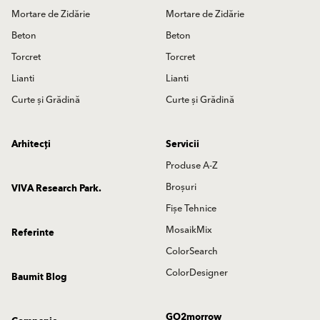
Mortare de Zidărie
Mortare de Zidărie
Beton
Beton
Torcret
Torcret
Lianti
Lianti
Curte și Grădină
Curte și Grădină
Arhitecți
Servicii
Produse A-Z
Broșuri
VIVA Research Park.
Fișe Tehnice
MosaikMix
Referinte
ColorSearch
ColorDesigner
Baumit Blog
GO2morrow