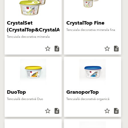
CrystalSet
CrystalTop Fine
(CrystalTop&CrystalActivator)
Tencuiala decorativa minerala fina
Tencuiala decorativa minerala
star_border
description
star_border
description
DuoTop
GranoporTop
Tencuială decorativă Duo
Tencuială decorativă organică
star_border
description
star_border
description