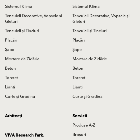
Sistemul Klima
Sistemul Klima
Tencuieli Decorative, Vopsele și
Tencuieli Decorative, Vopsele și
Gleturi
Gleturi
Tencuieli și Tinciuri
Tencuieli și Tinciuri
Placări
Placări
Șape
Șape
Mortare de Zidărie
Mortare de Zidărie
Beton
Beton
Torcret
Torcret
Lianti
Lianti
Curte și Grădină
Curte și Grădină
Arhitecți
Servicii
Produse A-Z
Broșuri
VIVA Research Park.