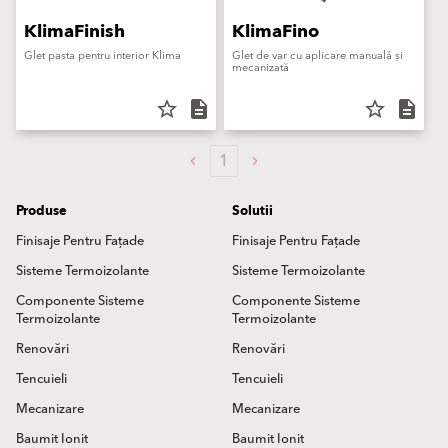
KlimaFinish
KlimaFino
Glet pasta pentru interior Klima
Glet de var cu aplicare manuală și
mecanizată
star_border
description
star_border
description
1
Produse
Solutii
Finisaje Pentru Fațade
Finisaje Pentru Fațade
Sisteme Termoizolante
Sisteme Termoizolante
Componente Sisteme
Componente Sisteme
Termoizolante
Termoizolante
Renovări
Renovări
Tencuieli
Tencuieli
Mecanizare
Mecanizare
Baumit Ionit
Baumit Ionit