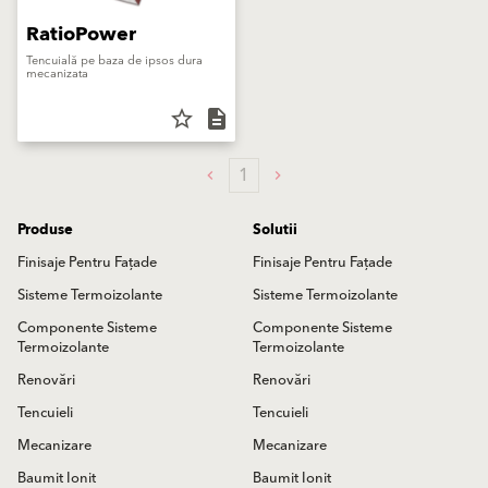
RatioPower
Tencuială pe baza de ipsos dura
mecanizata
star_border
description
1
Produse
Solutii
Finisaje Pentru Fațade
Finisaje Pentru Fațade
Sisteme Termoizolante
Sisteme Termoizolante
Componente Sisteme
Componente Sisteme
Termoizolante
Termoizolante
Renovări
Renovări
Tencuieli
Tencuieli
Mecanizare
Mecanizare
Baumit Ionit
Baumit Ionit