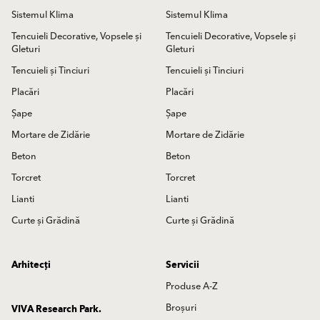
Sistemul Klima
Sistemul Klima
Tencuieli Decorative, Vopsele și
Tencuieli Decorative, Vopsele și
Gleturi
Gleturi
Tencuieli și Tinciuri
Tencuieli și Tinciuri
Placări
Placări
Șape
Șape
Mortare de Zidărie
Mortare de Zidărie
Beton
Beton
Torcret
Torcret
Lianti
Lianti
Curte și Grădină
Curte și Grădină
Arhitecți
Servicii
Produse A-Z
Broșuri
VIVA Research Park.