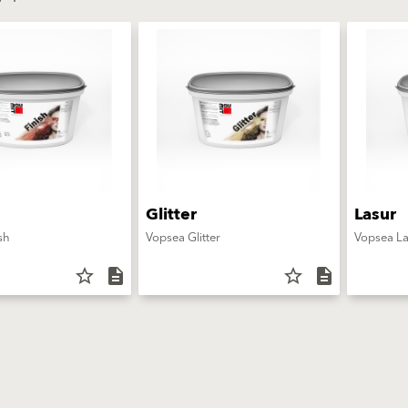
Glitter
Lasur
sh
Vopsea Glitter
Vopsea L
star_border
description
star_border
description