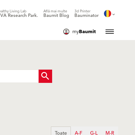
althy Living Lab
Află mai multe
3d Printer
IVA Research Park.
Baumit Blog
Bauminator
my
Baumit
Toate
A-F
G-L
M-R