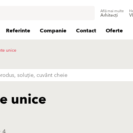
Află mai multe
He
Arhitecți
V
Referinte
Companie
Contact
Oferte
nte unice
e unice
: 4