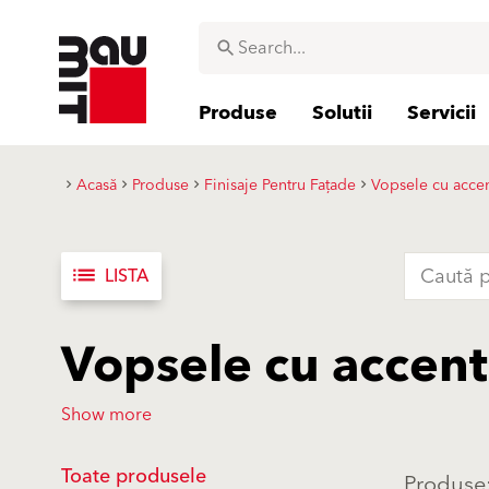
Produse
Solutii
Servicii
Acasă
Produse
Finisaje Pentru Fațade
Vopsele cu acce
list
LISTA
Vopsele cu accent
Show more
Toate produsele
Produse