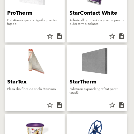
ProTherm
StarContact White
Polistiren expandat ignifug pentru
Adeziv alb și masă de șpaclu pentru
fațade
plăci termoizolante
star_border
description
star_border
description
StarTex
StarTherm
Plasă din fibră de sticlă Premium
Polistiren expandat grafitat pentru
fațadă
star_border
description
star_border
description