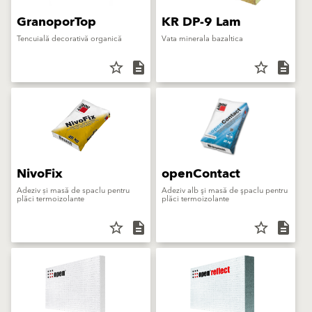
GranoporTop
KR DP-9 Lam
Tencuială decorativă organică
Vata minerala bazaltica
star_border
description
star_border
description
NivoFix
openContact
Adeziv și masă de spaclu pentru
Adeziv alb şi masă de şpaclu pentru
plăci termoizolante
plăci termoizolante
star_border
description
star_border
description