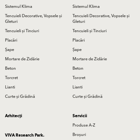
Sistemul Klima
Sistemul Klima
Tencuieli Decorative, Vopsele și
Tencuieli Decorative, Vopsele și
Gleturi
Gleturi
Tencuieli și Tinciuri
Tencuieli și Tinciuri
Placări
Placări
Șape
Șape
Mortare de Zidărie
Mortare de Zidărie
Beton
Beton
Torcret
Torcret
Lianti
Lianti
Curte și Grădină
Curte și Grădină
Arhitecți
Servicii
Produse A-Z
Broșuri
VIVA Research Park.