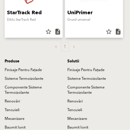
StarTrack Red
UniPrimer
Diblu StarTrack Red
Grund universal
star_border
description
star_border
description
1
Produse
Solutii
Finisaje Pentru Fațade
Finisaje Pentru Fațade
Sisteme Termoizolante
Sisteme Termoizolante
Componente Sisteme
Componente Sisteme
Termoizolante
Termoizolante
Renovări
Renovări
Tencuieli
Tencuieli
Mecanizare
Mecanizare
Baumit Ionit
Baumit Ionit