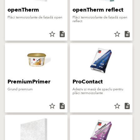
openTherm
openTherm reflect
Plăci termoizolante de fațadă open
Plăci termoizolante de fațadă open
reflect
star_border
description
star_border
description
PremiumPrimer
ProContact
Grund premium
Adeziv și masă de șpaclu pentru
plăci termoizolante
star_border
description
star_border
description