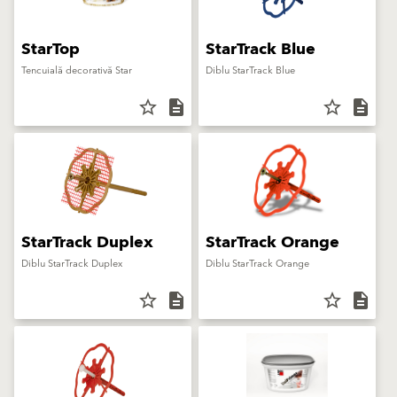
StarTop
StarTrack Blue
Tencuială decorativă Star
Diblu StarTrack Blue
star_border
description
star_border
description
StarTrack Duplex
StarTrack Orange
Diblu StarTrack Duplex
Diblu StarTrack Orange
star_border
description
star_border
description