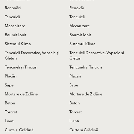
Renovări
Renovări
Tencuieli
Tencuieli
Mecanizare
Mecanizare
Baumit Ionit
Baumit Ionit
Sistemul Klima
Sistemul Klima
Tencuieli Decorative, Vopsele și
Tencuieli Decorative, Vopsele și
Gleturi
Gleturi
Tencuieli și Tinciuri
Tencuieli și Tinciuri
Placări
Placări
Șape
Șape
Mortare de Zidărie
Mortare de Zidărie
Beton
Beton
Torcret
Torcret
Lianti
Lianti
Curte și Grădină
Curte și Grădină