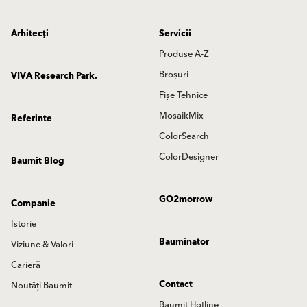
Arhitecți
Servicii
Produse A-Z
Broșuri
VIVA Research Park.
Fișe Tehnice
MosaikMix
Referinte
ColorSearch
ColorDesigner
Baumit Blog
GO2morrow
Companie
Istorie
Bauminator
Viziune & Valori
Carieră
Contact
Noutăți Baumit
Baumit Hotline