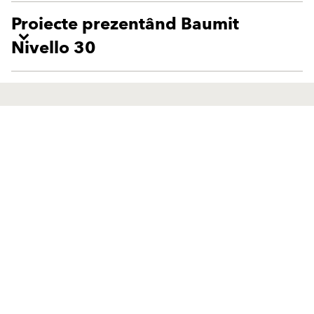
Proiecte prezentând Baumit
Nivello 30
Produse
Solutii
Finisaje Pentru Fațade
Finisaje Pentru Fațade
Sisteme Termoizolante
Sisteme Termoizolante
Componente Sisteme
Componente Sisteme
Termoizolante
Termoizolante
Renovări
Renovări
Tencuieli
Tencuieli
Mecanizare
Mecanizare
Baumit Ionit
Baumit Ionit
Sistemul Klima
Sistemul Klima