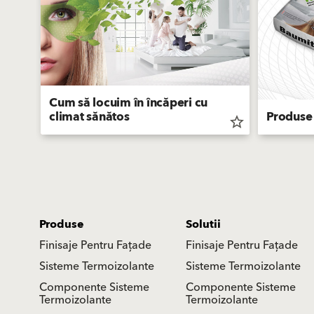
Cum să locuim în încăperi cu
climat sănătos
Produse
star_border
star_border
Produse
Solutii
Finisaje Pentru Fațade
Finisaje Pentru Fațade
Sisteme Termoizolante
Sisteme Termoizolante
Componente Sisteme
Componente Sisteme
Termoizolante
Termoizolante