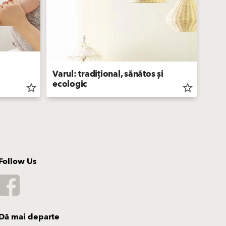
Varul: tradițional, sănătos și
ecologic
Bau
star_border
star_border
Follow Us
Dă mai departe