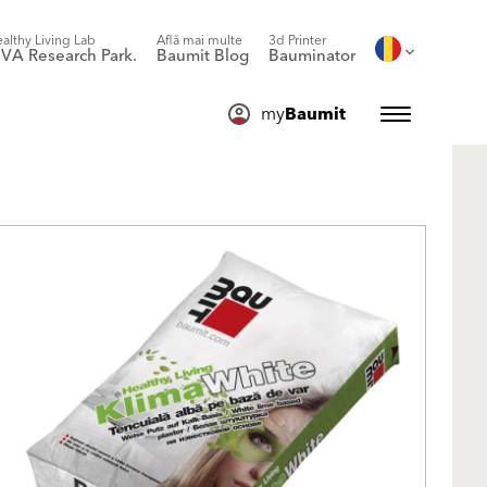
althy Living Lab
Află mai multe
3d Printer
IVA Research Park.
Baumit Blog
Bauminator
my
Baumit