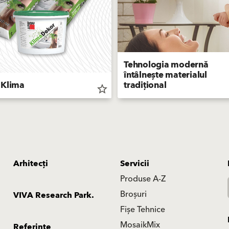
Tehnologia modernă
întâlnește materialul
 Klima
tradițional
star_border
Arhitecți
Servicii
Produse A-Z
Broșuri
VIVA Research Park.
Fișe Tehnice
MosaikMix
Referinte