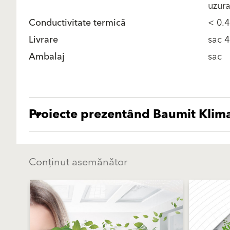
uzur
Conductivitate termică
< 0.
Livrare
sac 4
Ambalaj
sac
Proiecte prezentând Baumit Kli
Conținut asemănător