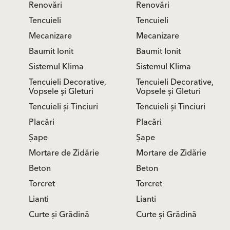
Renovări
Renovări
Tencuieli
Tencuieli
Mecanizare
Mecanizare
Baumit Ionit
Baumit Ionit
Sistemul Klima
Sistemul Klima
Tencuieli Decorative,
Tencuieli Decorative,
Vopsele și Gleturi
Vopsele și Gleturi
Tencuieli și Tinciuri
Tencuieli și Tinciuri
Placări
Placări
Șape
Șape
Mortare de Zidărie
Mortare de Zidărie
Beton
Beton
Torcret
Torcret
Lianti
Lianti
Curte și Grădină
Curte și Grădină