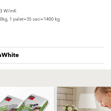
a
43 W/mK
0kg, 1 palet=35 saci=1400 kg
maWhite