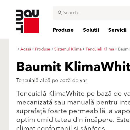
Produse
Solutii
Servicii
Acasă
Produse
Sistemul Klima
Tencuieli Klima
Baumi
Baumit KlimaWhi
Tencuială albă pe bază de var
Tencuială KlimaWhite pe bază de va
mecanizată sau manuală pentru inte
suprafaţă foarte permeabilă la vapo
optim umiditatea din încăpere. Este 
climat confortabil şi sănătos.