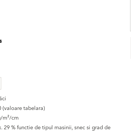
s
ăci
0 (valoare tabelara)
g/m²/cm
. 29 % functie de tipul masinii, snec si grad de