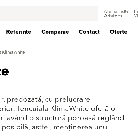
Află mai multe
He
Arhitecți
V
Referinte
Companie
Contact
Oferte
t KlimaWhite
te
r, predozată, cu prelucrare
rior. Tencuiala KlimaWhite oferă o
ri având o structură poroasă reglând
posibilă, astfel, menţinerea unui