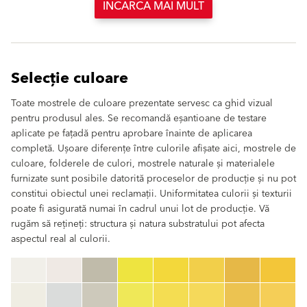
INCARCA MAI MULT
Selecție culoare
Toate mostrele de culoare prezentate servesc ca ghid vizual
pentru produsul ales. Se recomandă eșantioane de testare
aplicate pe fațadă pentru aprobare înainte de aplicarea
completă. Ușoare diferențe între culorile afișate aici, mostrele de
culoare, folderele de culori, mostrele naturale și materialele
furnizate sunt posibile datorită proceselor de producție și nu pot
constitui obiectul unei reclamații. Uniformitatea culorii și texturii
poate fi asigurată numai în cadrul unui lot de producție. Vă
rugăm să rețineți: structura și natura substratului pot afecta
aspectul real al culorii.
clear