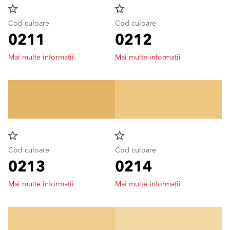
star_border
star_border
Cod culoare
Cod culoare
0211
0212
Mai multe informații
Mai multe informații
star_border
star_border
Cod culoare
Cod culoare
0213
0214
Mai multe informații
Mai multe informații