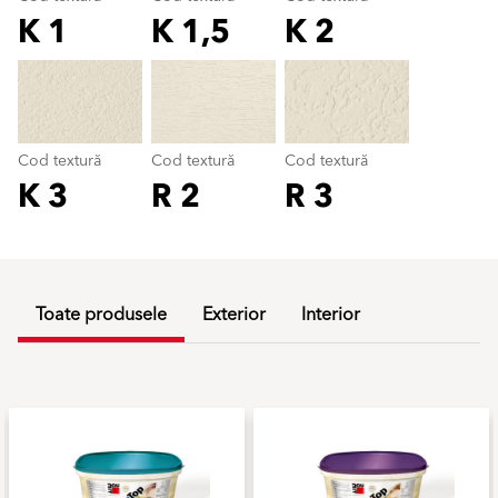
K 1
K 1,5
K 2
Cod textură
color_name
Cod textură
Cod textură
Cod textură
K 3
R 2
R 3
Toate produsele
Exterior
Interior