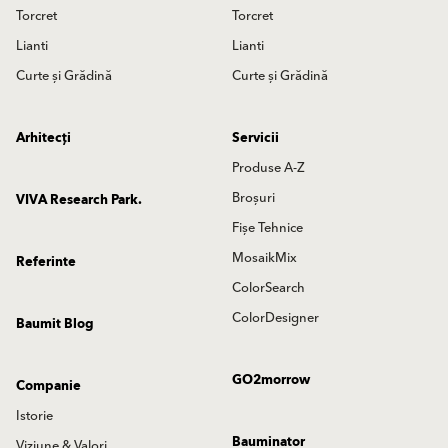
Torcret
Torcret
Lianti
Lianti
Curte și Grădină
Curte și Grădină
Arhitecți
Servicii
Produse A-Z
Broșuri
VIVA Research Park.
Fișe Tehnice
MosaikMix
Referinte
ColorSearch
ColorDesigner
Baumit Blog
GO2morrow
Companie
Istorie
Bauminator
Viziune & Valori