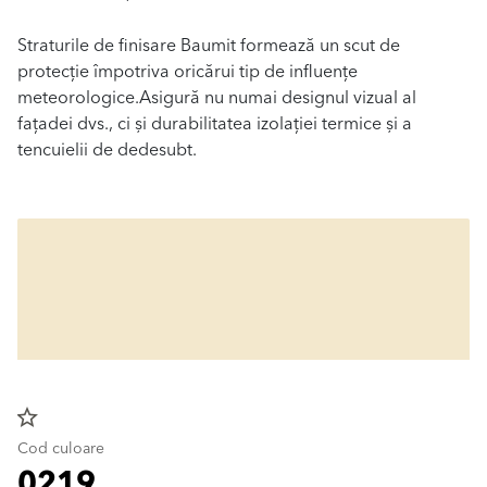
Straturile de finisare Baumit formează un scut de
protecție împotriva oricărui tip de influențe
meteorologice.Asigură nu numai designul vizual al
fațadei dvs., ci și durabilitatea izolației termice și a
tencuielii de dedesubt.
star_border
Cod culoare
0219