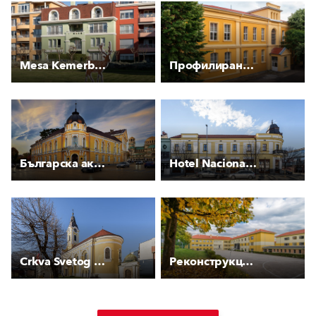
Mesa Kemerburgaz Houses
Профилирана природо-математическа гимназия "Добри Чинтулов"
Българска академия на науките
Hotel Nacional Pirot
Crkva Svetog Duha
Реконструкция на сградите на СОУ "И. Момчилов" и НУ "И. Макариополски"