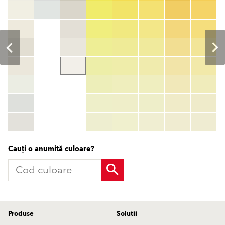
Cod culoare
color_name
HEX:
hex_code
RGB:
rgb_code
TSR:
tsr_code
HBW:
hbw_code
Mai multe informații
Cauți o anumită culoare?
Produse
Solutii