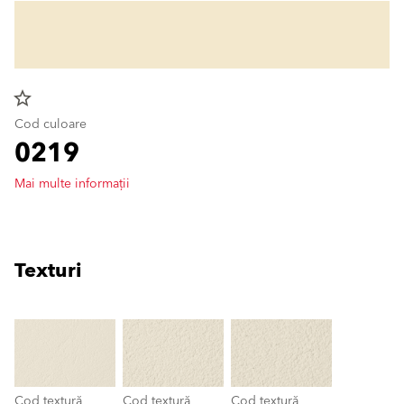
star_border
Cod culoare
0219
Mai multe informații
Texturi
clear
Cod textură
Cod textură
Cod textură