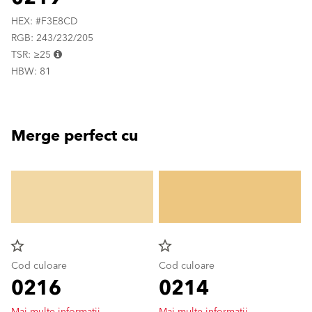
HEX: #F3E8CD
RGB: 243/232/205
TSR: ≥25
HBW: 81
Merge perfect cu
star_border
star_border
Cod culoare
Cod culoare
0216
0214