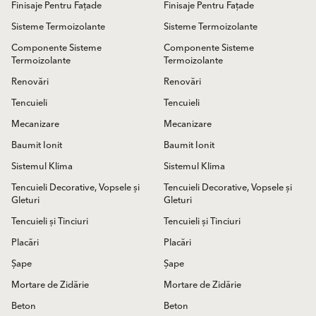
Finisaje Pentru Fațade
Finisaje Pentru Fațade
Sisteme Termoizolante
Sisteme Termoizolante
Componente Sisteme
Componente Sisteme
Termoizolante
Termoizolante
Renovări
Renovări
Tencuieli
Tencuieli
Mecanizare
Mecanizare
Baumit Ionit
Baumit Ionit
Sistemul Klima
Sistemul Klima
Tencuieli Decorative, Vopsele și
Tencuieli Decorative, Vopsele și
Gleturi
Gleturi
Tencuieli și Tinciuri
Tencuieli și Tinciuri
Placări
Placări
Șape
Șape
Mortare de Zidărie
Mortare de Zidărie
Beton
Beton