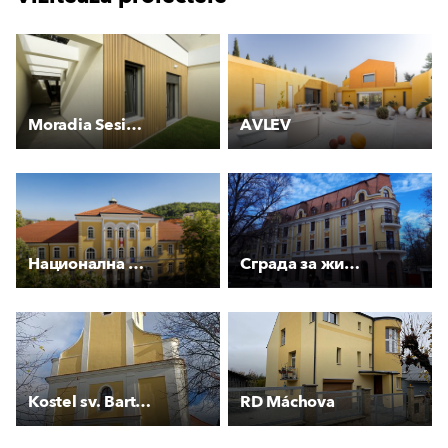
Moradia Sesimbra
AVLEV
Национална Априловска гимназия
Сграда за жилище и обществено обслужване
Kostel sv. Bartoloměje Volduchy
RD Máchova