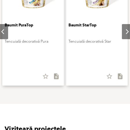
Baumit PuraTop
Baumit StarTop
Tencuială decorativă Pura
Tencuială decorativă Star
star_border
description
star_border
description
Vizitează proiectele