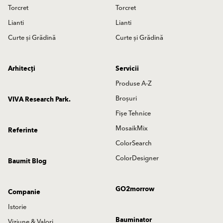
Torcret
Torcret
Lianti
Lianti
Curte și Grădină
Curte și Grădină
Arhitecți
Servicii
Produse A-Z
Broșuri
VIVA Research Park.
Fișe Tehnice
MosaikMix
Referinte
ColorSearch
ColorDesigner
Baumit Blog
GO2morrow
Companie
Istorie
Bauminator
Viziune & Valori