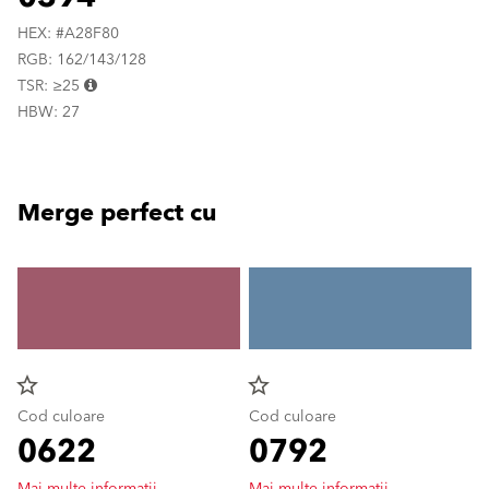
HEX: #A28F80
RGB: 162/143/128
TSR: ≥25
HBW: 27
Merge perfect cu
star_border
star_border
Cod culoare
Cod culoare
0622
0792