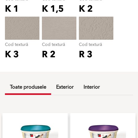
K 1
K 1,5
K 2
Cod textură
color_name
Cod textură
Cod textură
Cod textură
K 3
R 2
R 3
Toate produsele
Exterior
Interior