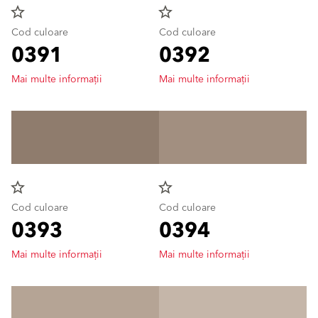
star_border
star_border
Cod culoare
Cod culoare
0391
0392
Mai multe informații
Mai multe informații
star_border
star_border
Cod culoare
Cod culoare
0393
0394
Mai multe informații
Mai multe informații