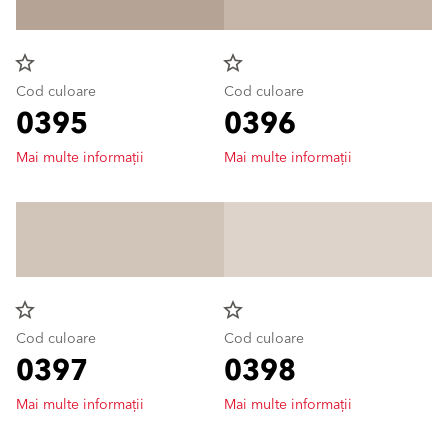
star_border
star_border
Cod culoare
Cod culoare
0395
0396
Mai multe informații
Mai multe informații
star_border
star_border
Cod culoare
Cod culoare
0397
0398
Mai multe informații
Mai multe informații