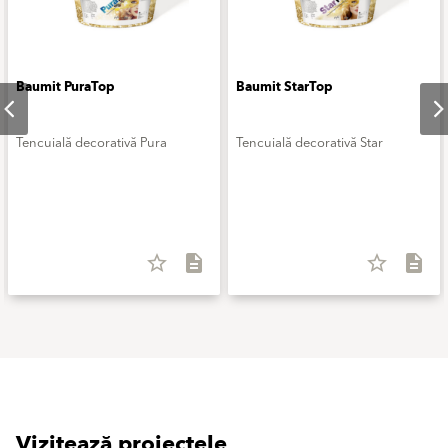
Baumit PuraTop
Baumit StarTop
Tencuială decorativă Pura
Tencuială decorativă Star
star_border
description
star_border
description
Vizitează proiectele