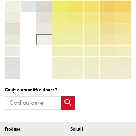
Cod culoare
color_name
HEX:
hex_code
RGB:
rgb_code
TSR:
tsr_code
HBW:
hbw_code
Mai multe informații
Cauți o anumită culoare?
Produse
Solutii