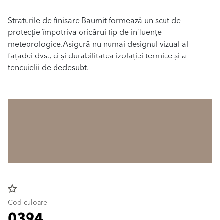
Straturile de finisare Baumit formează un scut de
protecție împotriva oricărui tip de influențe
meteorologice.Asigură nu numai designul vizual al
fațadei dvs., ci și durabilitatea izolației termice și a
tencuielii de dedesubt.
star_border
Cod culoare
0394