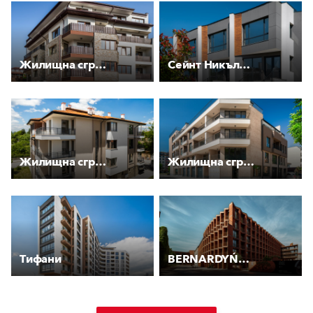
Жилищна сграда Бижу
Сейнт Никълас Хаузес
Жилищна сграда Мирели
Жилищна сграда Креатив
Тифани
BERNARDYŃSKA 4