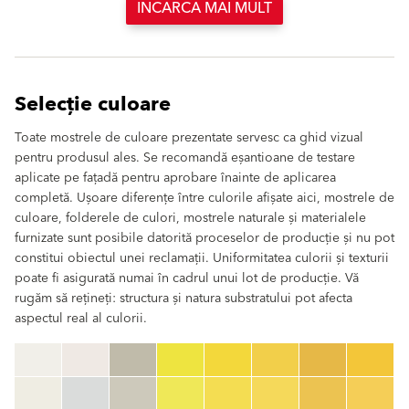
INCARCA MAI MULT
Selecție culoare
Toate mostrele de culoare prezentate servesc ca ghid vizual
pentru produsul ales. Se recomandă eșantioane de testare
aplicate pe fațadă pentru aprobare înainte de aplicarea
completă. Ușoare diferențe între culorile afișate aici, mostrele de
culoare, folderele de culori, mostrele naturale și materialele
furnizate sunt posibile datorită proceselor de producție și nu pot
constitui obiectul unei reclamații. Uniformitatea culorii și texturii
poate fi asigurată numai în cadrul unui lot de producție. Vă
rugăm să rețineți: structura și natura substratului pot afecta
aspectul real al culorii.
clear