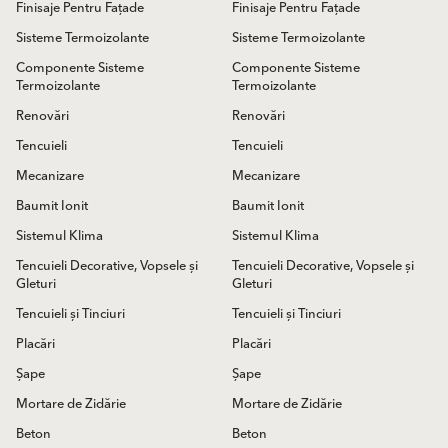
Finisaje Pentru Fațade
Finisaje Pentru Fațade
Sisteme Termoizolante
Sisteme Termoizolante
Componente Sisteme
Componente Sisteme
Termoizolante
Termoizolante
Renovări
Renovări
Tencuieli
Tencuieli
Mecanizare
Mecanizare
Baumit Ionit
Baumit Ionit
Sistemul Klima
Sistemul Klima
Tencuieli Decorative, Vopsele și
Tencuieli Decorative, Vopsele și
Gleturi
Gleturi
Tencuieli și Tinciuri
Tencuieli și Tinciuri
Placări
Placări
Șape
Șape
Mortare de Zidărie
Mortare de Zidărie
Beton
Beton