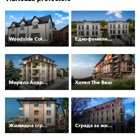
Woodside Cottage
Еднофамилна къща ЕФИР
Мирела Апартманс
Хотел The Bear
Жилищна сграда Капитан Списаревски
Сграда за жилище и обществено обслужване