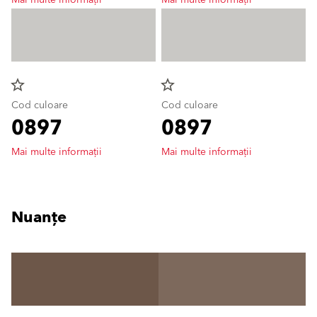
Mai multe informații
Mai multe informații
star_border
star_border
Cod culoare
Cod culoare
0897
0897
Mai multe informații
Mai multe informații
Nuanțe