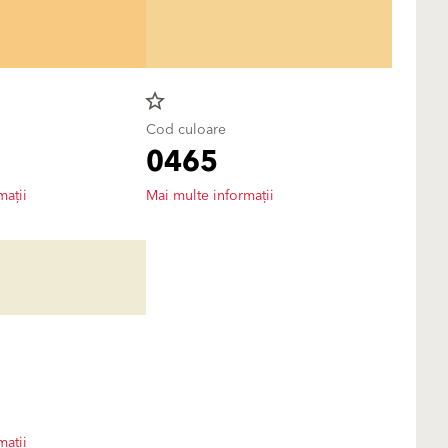
star_border
Cod culoare
0465
mații
Mai multe informații
mații