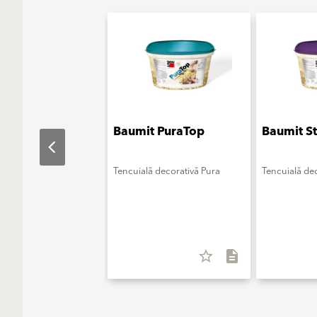
t LatexSatin
Baumit PuraTop
Baumit S
entru interior
Tencuială decorativă Pura
Tencuială dec
in
star_border
description
star_border
description