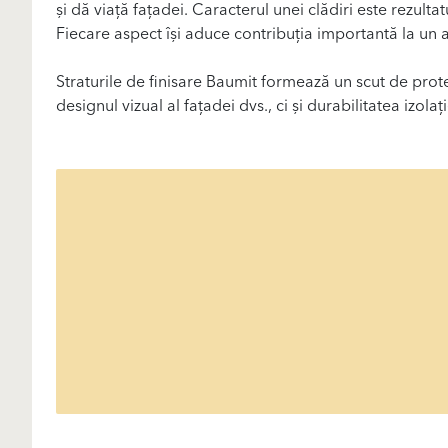
și dă viață fațadei. Caracterul unei clădiri este rezultat
Fiecare aspect își aduce contribuția importantă la un a
Straturile de finisare Baumit formează un scut de prot
designul vizual al fațadei dvs., ci și durabilitatea izola