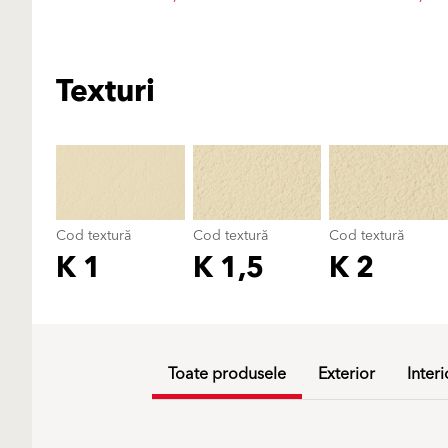
Texturi
Cod textură
Cod textură
Cod textură
K 1
K 1,5
K 2
Toate produsele
Exterior
Interi