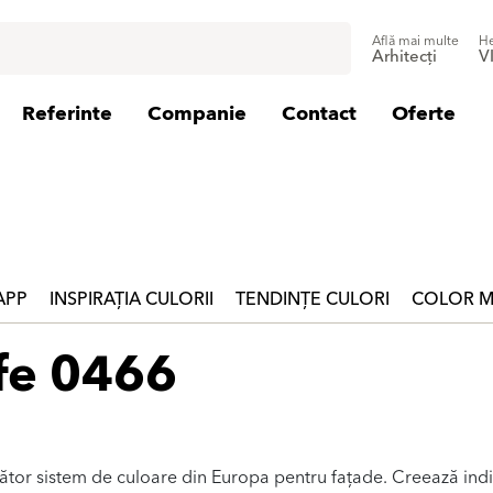
Află mai multe
He
Arhitecți
V
Referinte
Companie
Contact
Oferte
 APP
INSPIRAȚIA CULORII
TENDINȚE CULORI
COLOR M
fe 0466
zător sistem de culoare din Europa pentru fațade. Creează indi