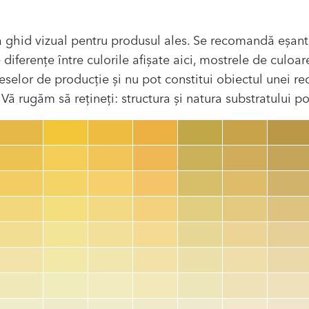
 ghid vizual pentru produsul ales. Se recomandă eșant
ferențe între culorile afișate aici, mostrele de culoare
selor de producție și nu pot constitui obiectul unei recl
ă rugăm să rețineți: structura și natura substratului pot
Cod culoare
color_name
HEX:
hex_code
RGB:
rgb_code
TSR:
tsr_code
HBW:
hbw_code
Mai multe informații