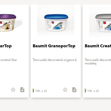
tarTop
Baumit GranoporTop
Baumit Crea
orativă Star
Tencuială decorativă organică
Tencuială decorat
modelaj
star_border
description
star_border
description
TSR: ≥ 25
TSR: ≥ 25