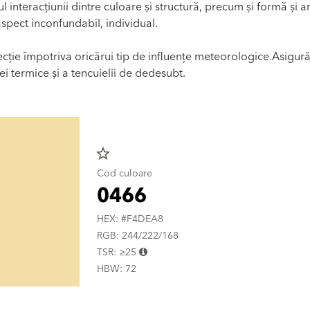
ul interacțiunii dintre culoare și structură, precum și formă și a
spect inconfundabil, individual.
ecție împotriva oricărui tip de influențe meteorologice.Asigur
ției termice și a tencuielii de dedesubt.
star_border
Cod culoare
0466
HEX: #F4DEA8
RGB: 244/222/168
TSR: ≥25
HBW: 72