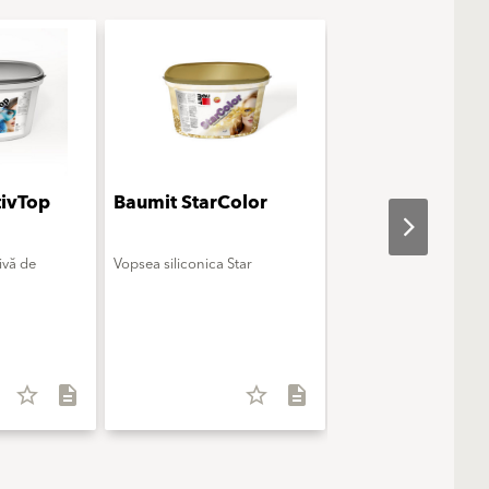
tivTop
Baumit StarColor
Baumit PuraCol
ivă de
Vopsea siliconica Star
Vopsea acrilică Pura
star_border
description
star_border
description
star_b