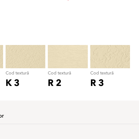
Cod textură
color_name
Cod textură
Cod textură
Cod textură
K 3
R 2
R 3
or