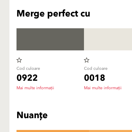
Merge perfect cu
star_border
star_border
Cod culoare
Cod culoare
0922
0018
Mai multe informații
Mai multe informații
Nuanțe