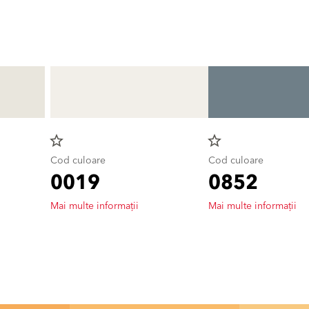
star_border
star_border
Cod culoare
Cod culoare
0019
0852
Mai multe informații
Mai multe informații