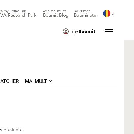
althy Living Lab
Află mai multe
3d Printer
IVA Research Park.
Baumit Blog
Bauminator
my
Baumit
ATCHER
MAI MULT
vidualitate