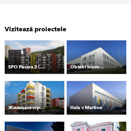
Vizitează proiectele
SPO Pecara 2 (Blok B)
Obiekt biurowo-socjalny
Жилищна сграда Арленд
Hala v Martine