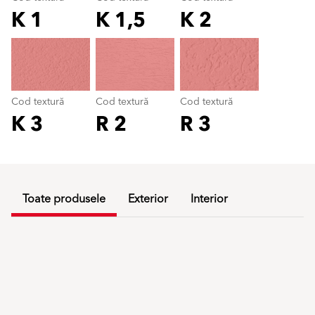
K 1
K 1,5
K 2
Cod textură
color_name
Cod textură
Cod textură
Cod textură
K 3
R 2
R 3
Toate produsele
Exterior
Interior