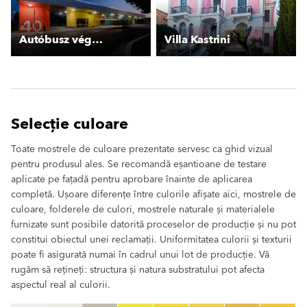
Autóbusz végállomás, Budaörs
Villa Kastrini
Selecție culoare
Toate mostrele de culoare prezentate servesc ca ghid vizual
pentru produsul ales. Se recomandă eșantioane de testare
aplicate pe fațadă pentru aprobare înainte de aplicarea
completă. Ușoare diferențe între culorile afișate aici, mostrele de
culoare, folderele de culori, mostrele naturale și materialele
furnizate sunt posibile datorită proceselor de producție și nu pot
constitui obiectul unei reclamații. Uniformitatea culorii și texturii
poate fi asigurată numai în cadrul unui lot de producție. Vă
rugăm să rețineți: structura și natura substratului pot afecta
aspectul real al culorii.
clear