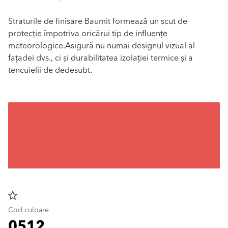
Straturile de finisare Baumit formează un scut de
protecție împotriva oricărui tip de influențe
meteorologice.Asigură nu numai designul vizual al
fațadei dvs., ci și durabilitatea izolației termice și a
tencuielii de dedesubt.
star_border
Cod culoare
0512