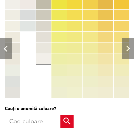
Cod culoare
color_name
HEX:
hex_code
RGB:
rgb_code
TSR:
tsr_code
HBW:
hbw_code
Mai multe informații
Cauți o anumită culoare?