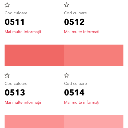
star_border
star_border
Cod culoare
Cod culoare
0511
0512
Mai multe informații
Mai multe informații
star_border
star_border
Cod culoare
Cod culoare
0513
0514
Mai multe informații
Mai multe informații