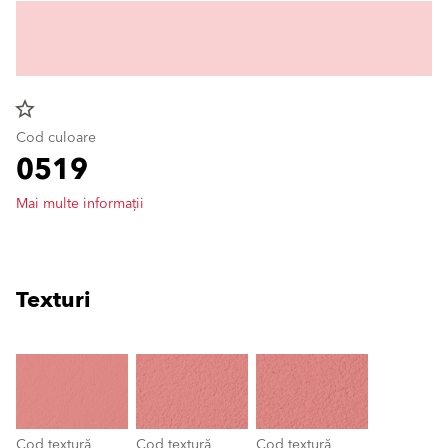
star_border
Cod culoare
0519
Mai multe informații
Texturi
clear
Cod textură
Cod textură
Cod textură