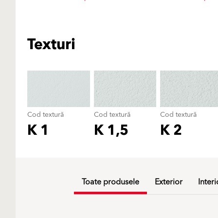
Texturi
Cod textură
Cod textură
Cod textură
K 1
K 1,5
K 2
Toate produsele
Exterior
Interi