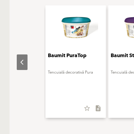
t LatexSatin
Baumit PuraTop
Baumit S
entru interior
Tencuială decorativă Pura
Tencuială dec
in
star_border
description
star_border
description