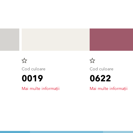
star_border
star_border
Cod culoare
Cod culoare
0019
0622
Mai multe informații
Mai multe informații