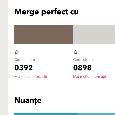
Merge perfect cu
star_border
star_border
Cod culoare
Cod culoare
0392
0898
Mai multe informații
Mai multe informații
Nuanțe