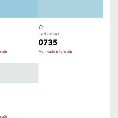
star_border
Cod culoare
0735
mații
Mai multe informații
mații