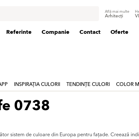
Află mai multe
He
Arhitecți
V
Referinte
Companie
Contact
Oferte
 APP
INSPIRAȚIA CULORII
TENDINȚE CULORI
COLOR M
fe 0738
zător sistem de culoare din Europa pentru fațade. Creează indi