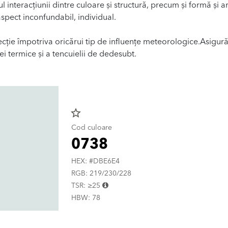
ul interacțiunii dintre culoare și structură, precum și formă și a
spect inconfundabil, individual.
ecție împotriva oricărui tip de influențe meteorologice.Asigur
ției termice și a tencuielii de dedesubt.
star_border
Cod culoare
0738
HEX: #DBE6E4
RGB: 219/230/228
TSR: ≥25
HBW: 78