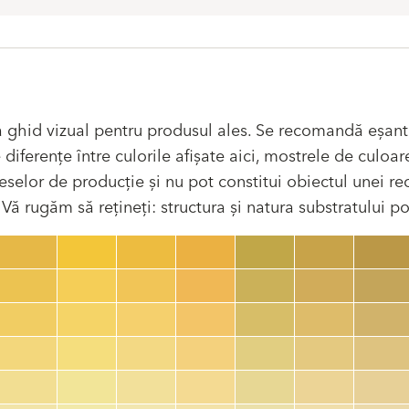
 ghid vizual pentru produsul ales. Se recomandă eșant
ferențe între culorile afișate aici, mostrele de culoare
selor de producție și nu pot constitui obiectul unei recl
ă rugăm să rețineți: structura și natura substratului pot
Cod culoare
color_name
HEX:
hex_code
RGB:
rgb_code