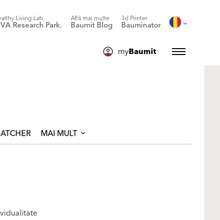
althy Living Lab
Află mai multe
3d Printer
IVA Research Park.
Baumit Blog
Bauminator
my
Baumit
ATCHER
MAI MULT
vidualitate