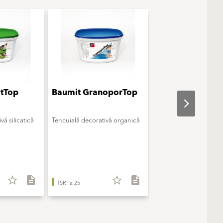
atTop
Baumit GranoporTop
Baumit Creativ
vă silicatică
Tencuială decorativă organică
Tencuială decorativă d
modelaj
star_border
description
star_border
description
star_b
TSR: ≥ 25
TSR: ≥ 25