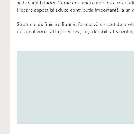
și dă viață fațadei. Caracterul unei clădiri este rezultat
Fiecare aspect își aduce contribuția importantă la un a
Straturile de finisare Baumit formează un scut de prot
designul vizual al fațadei dvs., ci și durabilitatea izola