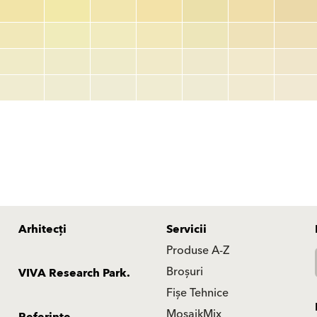
TSR:
tsr_code
HBW:
hbw_code
Mai multe informații
Arhitecți
Servicii
Produse A-Z
Broșuri
VIVA Research Park.
Fișe Tehnice
MosaikMix