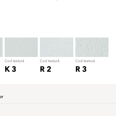
Cod textură
color_name
Cod textură
Cod textură
Cod textură
K 3
R 2
R 3
or