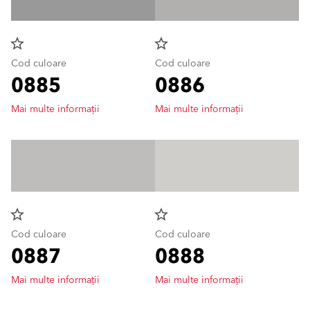
star_border
star_border
Cod culoare
Cod culoare
0885
0886
Mai multe informații
Mai multe informații
star_border
star_border
Cod culoare
Cod culoare
0887
0888
Mai multe informații
Mai multe informații