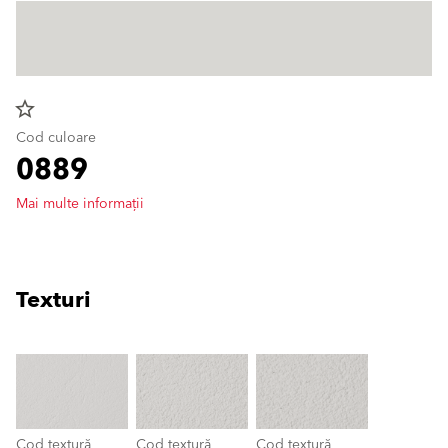
star_border
Cod culoare
0889
Mai multe informații
Texturi
clear
Cod textură
Cod textură
Cod textură