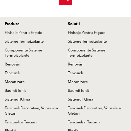
Produse
Solutii
Finisaje Pentru Fațade
Finisaje Pentru Fațade
Sisteme Termoizolante
Sisteme Termoizolante
Componente Sisteme
Componente Sisteme
Termoizolante
Termoizolante
Renovări
Renovări
Tencuieli
Tencuieli
Mecanizare
Mecanizare
Baumit Ionit
Baumit Ionit
Sistemul Klima
Sistemul Klima
Tencuieli Decorative, Vopsele și
Tencuieli Decorative, Vopsele și
Gleturi
Gleturi
Tencuieli și Tinciuri
Tencuieli și Tinciuri
Placări
Placări