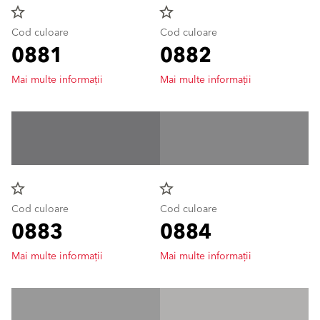
star_border
star_border
Cod culoare
Cod culoare
0881
0882
Mai multe informații
Mai multe informații
star_border
star_border
Cod culoare
Cod culoare
0883
0884
Mai multe informații
Mai multe informații