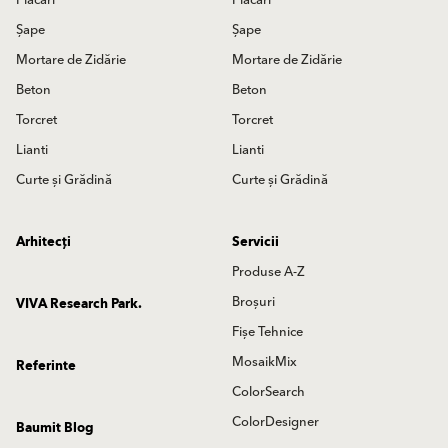
Șape
Șape
Mortare de Zidărie
Mortare de Zidărie
Beton
Beton
Torcret
Torcret
Lianti
Lianti
Curte și Grădină
Curte și Grădină
Arhitecți
Servicii
Produse A-Z
Broșuri
VIVA Research Park.
Fișe Tehnice
MosaikMix
Referinte
ColorSearch
ColorDesigner
Baumit Blog