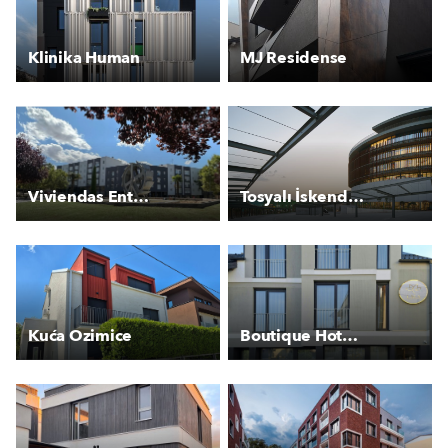
Klinika Human
MJ Residense
Viviendas Entrepeñas y Buendía
Tosyalı İskenderun HQ
Kuća Ozimice
Boutique Hotel Lala