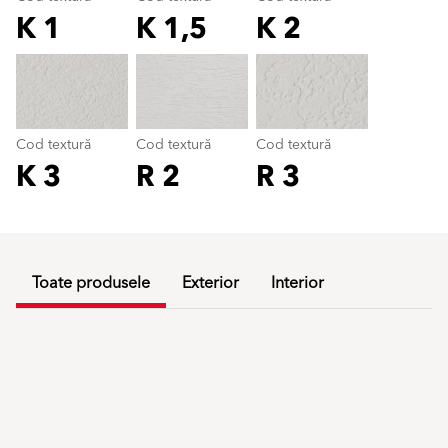
K 1
K 1,5
K 2
Cod textură
color_name
Cod textură
Cod textură
Cod textură
K 3
R 2
R 3
Toate produsele
Exterior
Interior