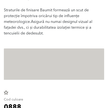
Straturile de finisare Baumit formează un scut de
protecție împotriva oricărui tip de influențe
meteorologice.Asigură nu numai designul vizual al
fațadei dvs., ci și durabilitatea izolației termice și a
tencuielii de dedesubt.
star_border
Cod culoare
0888