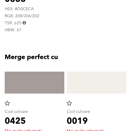
HEX: #D0CECA
RGB: 208/206/202
TSR: ≥25
HBW: 61
Merge perfect cu
star_border
star_border
Cod culoare
Cod culoare
0425
0019