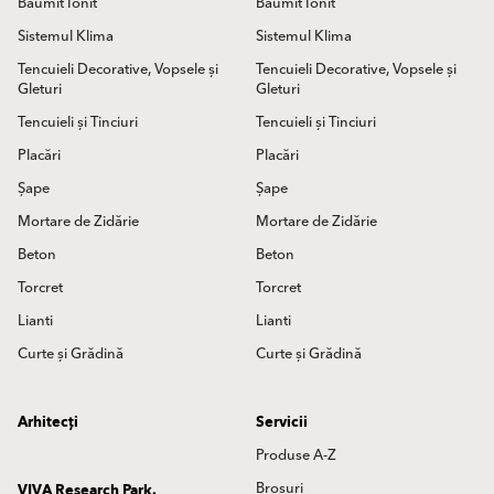
Baumit Ionit
Baumit Ionit
Sistemul Klima
Sistemul Klima
Tencuieli Decorative, Vopsele și
Tencuieli Decorative, Vopsele și
Gleturi
Gleturi
Tencuieli și Tinciuri
Tencuieli și Tinciuri
Placări
Placări
Șape
Șape
Mortare de Zidărie
Mortare de Zidărie
Beton
Beton
Torcret
Torcret
Lianti
Lianti
Curte și Grădină
Curte și Grădină
Arhitecți
Servicii
Produse A-Z
Broșuri
VIVA Research Park.