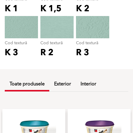
K 1
K 1,5
K 2
Cod textură
color_name
Cod textură
Cod textură
Cod textură
K 3
R 2
R 3
Toate produsele
Exterior
Interior