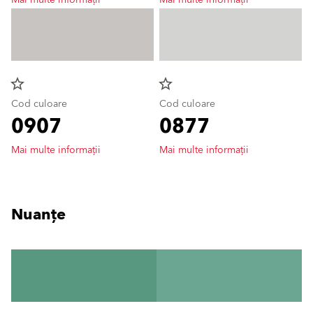
Mai multe informații
Mai multe informații
star_border
star_border
Cod culoare
Cod culoare
0907
0877
Mai multe informații
Mai multe informații
Nuanțe