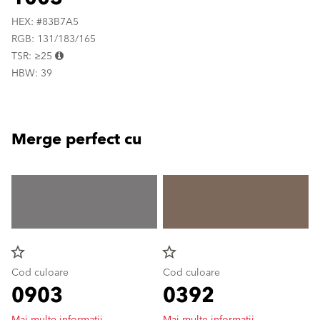
HEX: #83B7A5
RGB: 131/183/165
TSR: ≥25
HBW: 39
Merge perfect cu
star_border
star_border
Cod culoare
Cod culoare
0903
0392