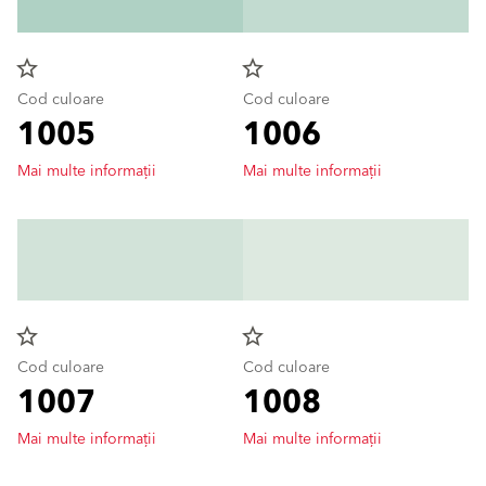
star_border
star_border
Cod culoare
Cod culoare
1005
1006
Mai multe informații
Mai multe informații
star_border
star_border
Cod culoare
Cod culoare
1007
1008
Mai multe informații
Mai multe informații