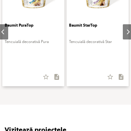
Baumit PuraTop
Baumit StarTop
Tencuială decorativă Pura
Tencuială decorativă Star
star_border
description
star_border
description
Vizitează proiectele