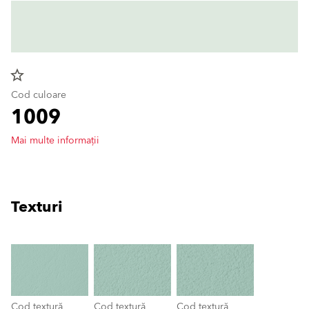
star_border
Cod culoare
1009
Mai multe informații
Texturi
clear
Cod textură
Cod textură
Cod textură