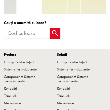
RGB:
rgb_code
TSR:
tsr_code
HBW:
hbw_code
Mai multe informații
Cauți o anumită culoare?
Produse
Solutii
Finisaje Pentru Fațade
Finisaje Pentru Fațade
Sisteme Termoizolante
Sisteme Termoizolante
Componente Sisteme
Componente Sisteme
Termoizolante
Termoizolante
Renovări
Renovări
Tencuieli
Tencuieli
Mecanizare
Mecanizare