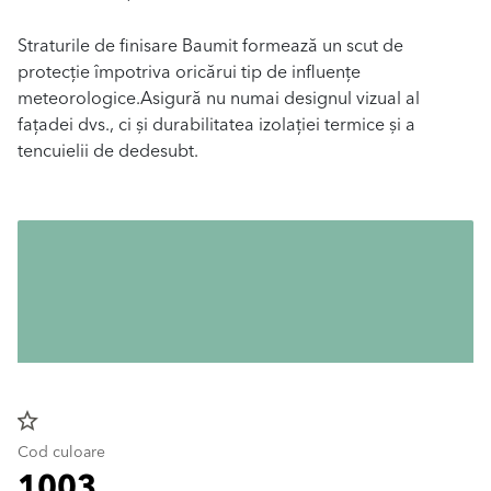
Straturile de finisare Baumit formează un scut de
protecție împotriva oricărui tip de influențe
meteorologice.Asigură nu numai designul vizual al
fațadei dvs., ci și durabilitatea izolației termice și a
tencuielii de dedesubt.
star_border
Cod culoare
1003