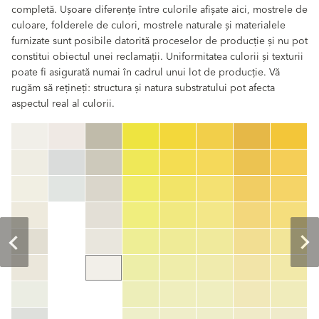
completă. Ușoare diferențe între culorile afișate aici, mostrele de
culoare, folderele de culori, mostrele naturale și materialele
furnizate sunt posibile datorită proceselor de producție și nu pot
constitui obiectul unei reclamații. Uniformitatea culorii și texturii
poate fi asigurată numai în cadrul unui lot de producție. Vă
rugăm să rețineți: structura și natura substratului pot afecta
aspectul real al culorii.
clear
Cod culoare
color_name
HEX:
hex_code