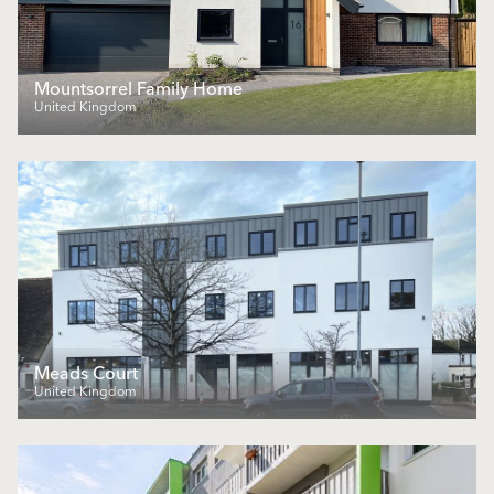
Mountsorrel Family Home
United Kingdom
Meads Court
United Kingdom