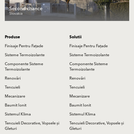
Second chance
Slovakia
Produse
Solutii
Finisaje Pentru Fațade
Finisaje Pentru Fațade
Sisteme Termoizolante
Sisteme Termoizolante
Componente Sisteme
Componente Sisteme
Termoizolante
Termoizolante
Renovări
Renovări
Tencuieli
Tencuieli
Mecanizare
Mecanizare
Baumit Ionit
Baumit Ionit
Sistemul Klima
Sistemul Klima
Tencuieli Decorative, Vopsele și
Tencuieli Decorative, Vopsele și
Gleturi
Gleturi