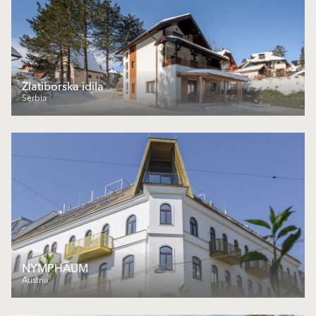
Zlatiborska idila
Serbia
NYMPHÄUM
Austria