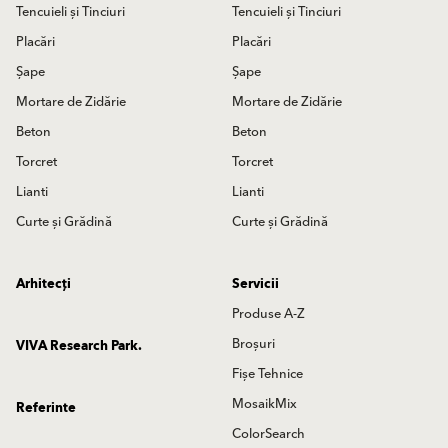
Tencuieli și Tinciuri
Tencuieli și Tinciuri
Placări
Placări
Șape
Șape
Mortare de Zidărie
Mortare de Zidărie
Beton
Beton
Torcret
Torcret
Lianti
Lianti
Curte și Grădină
Curte și Grădină
Arhitecți
Servicii
Produse A-Z
Broșuri
VIVA Research Park.
Fișe Tehnice
MosaikMix
Referinte
ColorSearch