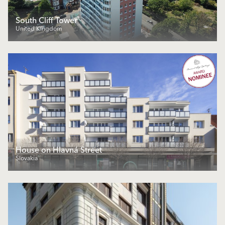
South Cliff Tower
United Kingdom
House on Hlavná Street
Slovakia