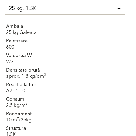
25 kg, 1,5K
Ambalaj
25 kg Găleată
Paletizare
600
Valoarea W
W2
Densitate brută
aprox. 1.8 kg/dm³
Reacția la foc
A2 s1 d0
Consum
2.5 kg/m²
Randament
10 m²/25kg
Structura
1,5K