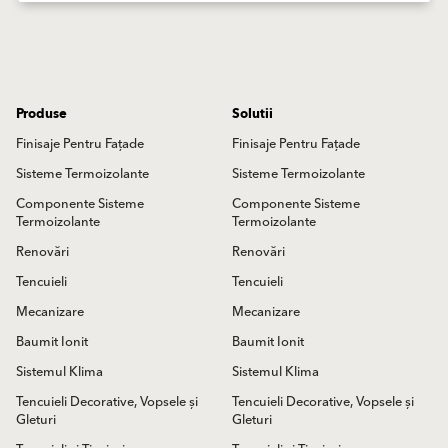
Produse
Solutii
Finisaje Pentru Fațade
Finisaje Pentru Fațade
Sisteme Termoizolante
Sisteme Termoizolante
Componente Sisteme
Componente Sisteme
Termoizolante
Termoizolante
Renovări
Renovări
Tencuieli
Tencuieli
Mecanizare
Mecanizare
Baumit Ionit
Baumit Ionit
Sistemul Klima
Sistemul Klima
Tencuieli Decorative, Vopsele și
Tencuieli Decorative, Vopsele și
Gleturi
Gleturi