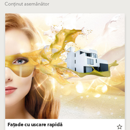
Conținut asemănător
Fațade cu uscare rapidă
star_border