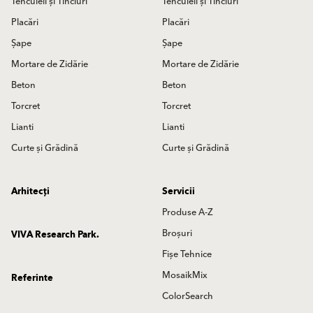
Tencuieli și Tinciuri
Tencuieli și Tinciuri
Placări
Placări
Șape
Șape
Mortare de Zidărie
Mortare de Zidărie
Beton
Beton
Torcret
Torcret
Lianti
Lianti
Curte și Grădină
Curte și Grădină
Arhitecți
Servicii
Produse A-Z
Broșuri
VIVA Research Park.
Fișe Tehnice
MosaikMix
Referinte
ColorSearch