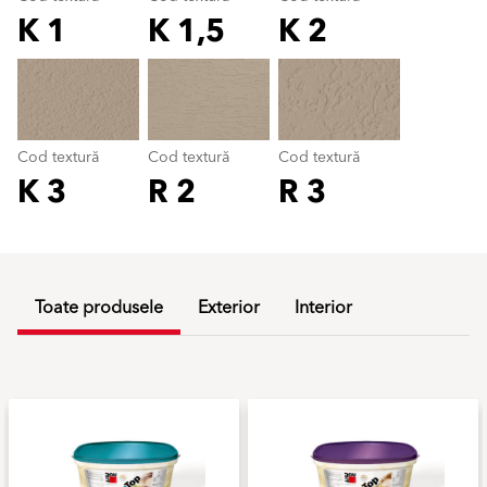
K 1
K 1,5
K 2
Cod textură
color_name
Cod textură
Cod textură
Cod textură
K 3
R 2
R 3
Toate produsele
Exterior
Interior