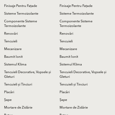
Finisaje Pentru Fațade
Finisaje Pentru Fațade
Sisteme Termoizolante
Sisteme Termoizolante
Componente Sisteme
Componente Sisteme
Termoizolante
Termoizolante
Renovări
Renovări
Tencuieli
Tencuieli
Mecanizare
Mecanizare
Baumit Ionit
Baumit Ionit
Sistemul Klima
Sistemul Klima
Tencuieli Decorative, Vopsele și
Tencuieli Decorative, Vopsele și
Gleturi
Gleturi
Tencuieli și Tinciuri
Tencuieli și Tinciuri
Placări
Placări
Șape
Șape
Mortare de Zidărie
Mortare de Zidărie