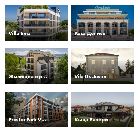
Villa Ema
Каса Денисо
Жилищна сграда Стевес
Vila Dr. Juvan
Prostor Park View
Къща Валери