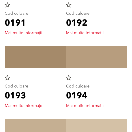
star_border
star_border
Cod culoare
Cod culoare
0191
0192
Mai multe informații
Mai multe informații
star_border
star_border
Cod culoare
Cod culoare
0193
0194
Mai multe informații
Mai multe informații