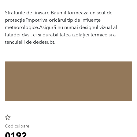
Straturile de finisare Baumit formează un scut de
protecție împotriva oricărui tip de influențe
meteorologice.Asigură nu numai designul vizual al
fațadei dvs., ci și durabilitatea izolației termice și a
tencuielii de dedesubt.
star_border
Cod culoare
0192