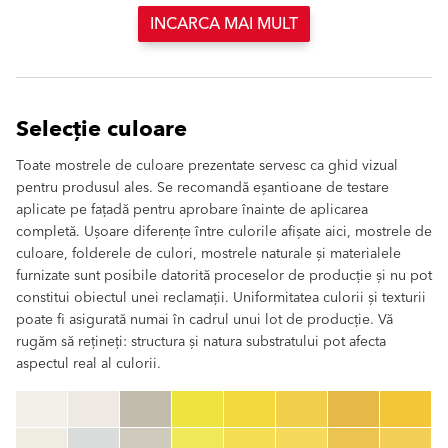
INCARCA MAI MULT
Selecție culoare
Toate mostrele de culoare prezentate servesc ca ghid vizual
pentru produsul ales. Se recomandă eșantioane de testare
aplicate pe fațadă pentru aprobare înainte de aplicarea
completă. Ușoare diferențe între culorile afișate aici, mostrele de
culoare, folderele de culori, mostrele naturale și materialele
furnizate sunt posibile datorită proceselor de producție și nu pot
constitui obiectul unei reclamații. Uniformitatea culorii și texturii
poate fi asigurată numai în cadrul unui lot de producție. Vă
rugăm să rețineți: structura și natura substratului pot afecta
aspectul real al culorii.
clear