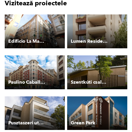
Vizitează proiectele
Edificio La Mar 15
Lumen Residences
Paulino Caballero 47
Szentkúti családi apartmanok
Pusztaszeri utcai társasház
Green Park