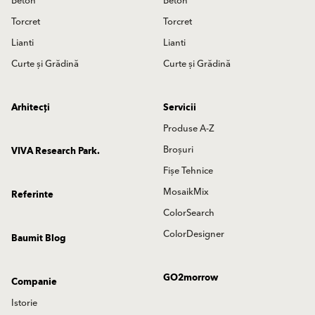
Beton
Beton
Torcret
Torcret
Lianti
Lianti
Curte și Grădină
Curte și Grădină
Arhitecți
Servicii
Produse A-Z
Broșuri
VIVA Research Park.
Fișe Tehnice
MosaikMix
Referinte
ColorSearch
ColorDesigner
Baumit Blog
GO2morrow
Companie
Istorie