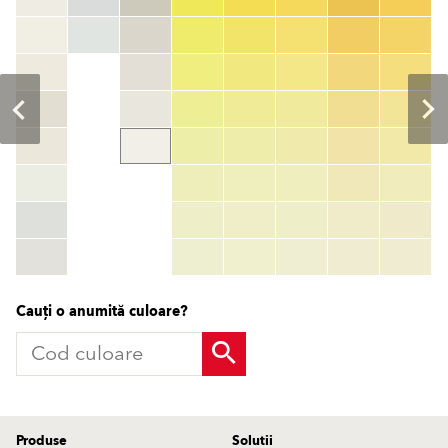
Cod culoare
color_name
HEX:
hex_code
RGB:
rgb_code
TSR:
tsr_code
HBW:
hbw_code
Mai multe informații
Cauți o anumită culoare?
Produse
Solutii