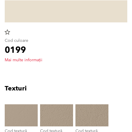
star_border
Cod culoare
0199
Mai multe informații
Texturi
clear
Cod textură
Cod textură
Cod textură