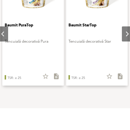
Baumit PuraTop
Baumit StarTop
Tencuială decorativă Pura
Tencuială decorativă Star
star_border
description
star_border
description
TSR: ≥ 25
TSR: ≥ 25