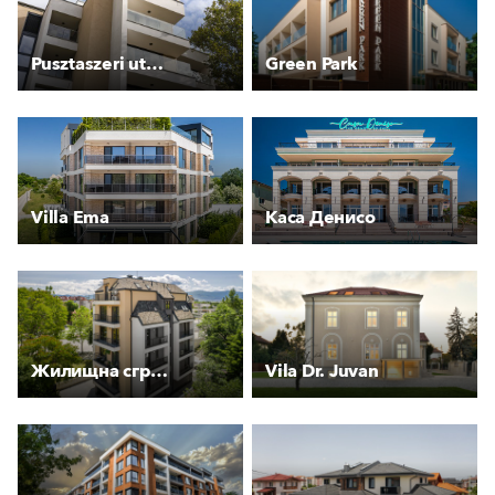
Pusztaszeri utcai társasház
Green Park
Villa Ema
Каса Денисо
Жилищна сграда Стевес
Vila Dr. Juvan