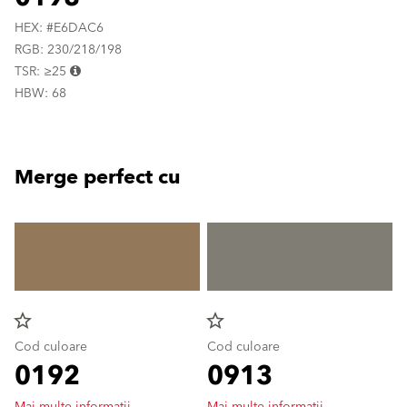
HEX: #E6DAC6
RGB: 230/218/198
TSR: ≥25
HBW: 68
Merge perfect cu
star_border
star_border
Cod culoare
Cod culoare
0192
0913