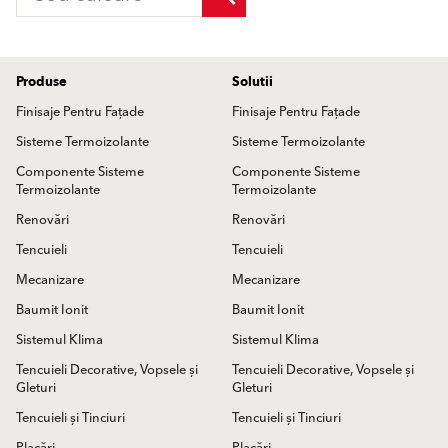
Produse
Solutii
Finisaje Pentru Fațade
Finisaje Pentru Fațade
Sisteme Termoizolante
Sisteme Termoizolante
Componente Sisteme
Componente Sisteme
Termoizolante
Termoizolante
Renovări
Renovări
Tencuieli
Tencuieli
Mecanizare
Mecanizare
Baumit Ionit
Baumit Ionit
Sistemul Klima
Sistemul Klima
Tencuieli Decorative, Vopsele și
Tencuieli Decorative, Vopsele și
Gleturi
Gleturi
Tencuieli și Tinciuri
Tencuieli și Tinciuri
Placări
Placări