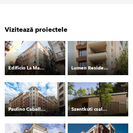
Vizitează proiectele
Edificio La Mar 15
Lumen Residences
Paulino Caballero 47
Szentkúti családi apartmanok