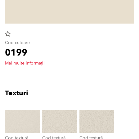
star_border
Cod culoare
0199
Mai multe informații
Texturi
clear
Cod textură
Cod textură
Cod textură