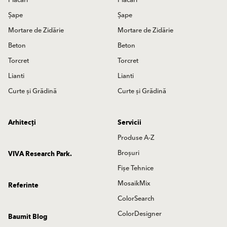
Șape
Șape
Mortare de Zidărie
Mortare de Zidărie
Beton
Beton
Torcret
Torcret
Lianti
Lianti
Curte și Grădină
Curte și Grădină
Arhitecți
Servicii
Produse A-Z
Broșuri
VIVA Research Park.
Fișe Tehnice
MosaikMix
Referinte
ColorSearch
ColorDesigner
Baumit Blog