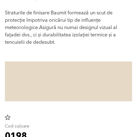
Straturile de finisare Baumit formează un scut de
protecție împotriva oricărui tip de influențe
meteorologice.Asigură nu numai designul vizual al
fațadei dvs., ci și durabilitatea izolației termice și a
tencuielii de dedesubt.
star_border
Cod culoare
0198