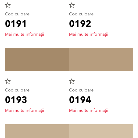
star_border
star_border
Cod culoare
Cod culoare
0191
0192
Mai multe informații
Mai multe informații
star_border
star_border
Cod culoare
Cod culoare
0193
0194
Mai multe informații
Mai multe informații