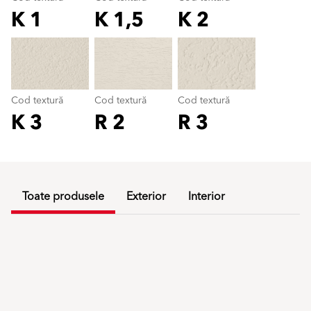
K 1
K 1,5
K 2
Cod textură
color_name
Cod textură
Cod textură
Cod textură
K 3
R 2
R 3
Toate produsele
Exterior
Interior