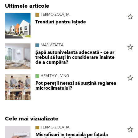
Ultimele articole
TERMOIZOLAȚIA
star_border
Trenduri pentru fațade
MASIVITATEA
star_border
Șapă autonivelantă adecvată – ce ar
trebui să luați în considerare înainte
de a cumpăra?
HEALTHY LIVING
star_border
Pot pereții netezi să susțină reglarea
microclimatului?
Cele mai vizualizate
TERMOIZOLAȚIA
star_border
Microfisuri în tencuială pe fațada