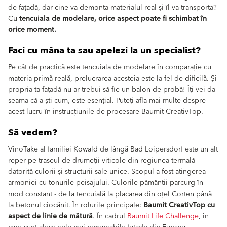
de fațadă, dar cine va demonta materialul real și îl va transporta?
Cu
tencuiala de modelare, orice aspect poate fi schimbat în
orice moment.
Faci cu mâna ta sau apelezi la un specialist?
Pe cât de practică este tencuiala de modelare în comparație cu
materia primă reală, prelucrarea acesteia este la fel de dificilă. Și
propria ta fațadă nu ar trebui să fie un balon de probă! Îți vei da
seama că a ști cum, este esențial. Puteți afla mai multe despre
acest lucru în instrucțiunile de procesare Baumit CreativTop.
Să vedem?
VinoTake al familiei Kowald de lângă Bad Loipersdorf este un alt
reper pe traseul de drumeții viticole din regiunea termală
datorită culorii și structurii sale unice. Scopul a fost atingerea
armoniei cu tonurile peisajului. Culorile pământii parcurg în
mod constant - de la tencuială la placarea din oțel Corten până
la betonul ciocănit. În rolurile principale:
Baumit CreativTop cu
aspect de linie de mătură
. În cadrul
Baumit Life Challenge
, în