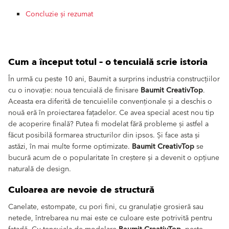
Concluzie și rezumat
Cum a început totul – o tencuială scrie istoria
În urmă cu peste 10 ani, Baumit a surprins industria construcțiilor
cu o inovație: noua tencuială de finisare
Baumit CreativTop
.
Aceasta era diferită de tencuielile convenționale și a deschis o
nouă eră în proiectarea fațadelor. Ce avea special acest nou tip
de acoperire finală? Putea fi modelat fără probleme și astfel a
făcut posibilă formarea structurilor din ipsos. Și face asta și
astăzi, în mai multe forme optimizate.
Baumit CreativTop
se
bucură acum de o popularitate în creștere și a devenit o opțiune
naturală de design.
Culoarea are nevoie de structură
Canelate, estompate, cu pori fini, cu granulație grosieră sau
netede, întrebarea nu mai este ce culoare este potrivită pentru