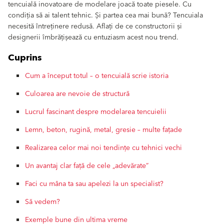
tencuială inovatoare de modelare joacă toate piesele. Cu
condiția să ai talent tehnic. Și partea cea mai bună? Tencuiala
necesită întreținere redusă. Aflați de ce constructorii și
designerii îmbrățișează cu entuziasm acest nou trend.
Cuprins
Cum a început totul – o tencuială scrie istoria
Culoarea are nevoie de structură
Lucrul fascinant despre modelarea tencuielii
Lemn, beton, rugină, metal, gresie – multe fațade
Realizarea celor mai noi tendințe cu tehnici vechi
Un avantaj clar față de cele „adevărate”
Faci cu mâna ta sau apelezi la un specialist?
Să vedem?
Exemple bune din ultima vreme