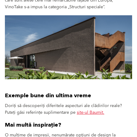
care sunt alese cele mai remarcabile fațade din Europa,
VinoTake s-a impus la categoria „Structuri speciale”.
Exemple bune din ultima vreme
Doriți să descoperiți diferitele aspecturi ale clădirilor reale?
Puteți găsi referințe suplimentare pe
site-ul Baumit.
Mai multă inspirație?
O mulțime de impresii, nenumărate opțiuni de design la