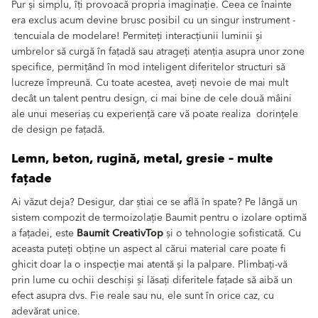
Pur și simplu, îți provoacă propria imaginație. Ceea ce înainte
era exclus acum devine brusc posibil cu un singur instrument -
tencuiala de modelare! Permiteți interacțiunii luminii și
umbrelor să curgă în fațadă sau atrageți atenția asupra unor zone
specifice, permițând în mod inteligent diferitelor structuri să
lucreze împreună. Cu toate acestea, aveți nevoie de mai mult
decât un talent pentru design, ci mai bine de cele două mâini
ale unui meseriaș cu experiență care vă poate realiza dorințele
de design pe fațadă.
Lemn, beton, rugină, metal, gresie – multe
fațade
Ai văzut deja? Desigur, dar știai ce se află în spate? Pe lângă un
sistem compozit de termoizolație Baumit pentru o izolare optimă
a fațadei, este
Baumit CreativTop
și o tehnologie sofisticată. Cu
aceasta puteți obține un aspect al cărui material care poate fi
ghicit doar la o inspecție mai atentă și la palpare. Plimbați-vă
prin lume cu ochii deschiși și lăsați diferitele fațade să aibă un
efect asupra dvs. Fie reale sau nu, ele sunt în orice caz, cu
adevărat unice.