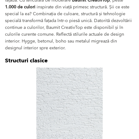
fațadă. Cu tencuiala de modelare
Baumit CreativTop
, peste
1.000 de culori
inspirate din viață primesc structură. Șii ce este
special la ea? Combinația de culoare, structură și tehnologie
specială transformă fațada într-o piesă unică. Datorită dezvoltării
continue a culorilor, Baumit CreativTop este disponibil și în
cul
orile curente comune. Reflectă stilurile actuale de design
interior. Hygge, betonul, boho sau metalul migrează din
designul interior spre exterior.
Structuri clasice