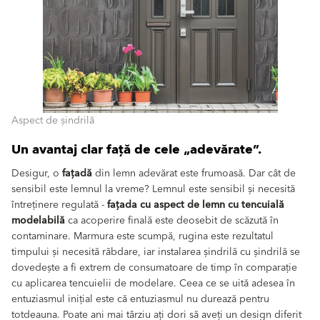
Aspect de șindrilă
Un avantaj clar față de cele „adevărate”.
Desigur, o
fațadă
din lemn adevărat este frumoasă. Dar cât de
sensibil este lemnul la vreme? Lemnul este sensibil și necesită
întreținere regulată -
fațada cu aspect de lemn cu tencuială
modelabilă
ca acoperire finală este deosebit de scăzută în
contaminare. Marmura este scumpă, rugina este rezultatul
timpului și necesită răbdare, iar instalarea șindrilă cu șindrilă se
dovedește a fi extrem de consumatoare de timp în comparație
cu aplicarea tencuielii de modelare. Ceea ce se uită adesea în
entuziasmul inițial este că entuziasmul nu durează pentru
totdeauna. Poate ani mai târziu ați dori să aveți un design diferit