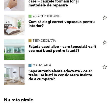
casei - cauzele formării lor și
metodele de reparare
VALORI INTERIOARE
star_border
Cum să alegi corect vopseaua pentru
interior?
TERMOIZOLAȚIA
star_border
Fațada casei albe – care tencuială va fi
cea mai bună pentru fațadă?
MASIVITATEA
star_border
Șapă autonivelantă adecvată – ce ar
trebui să luați în considerare înainte
de a cumpăra?
Nu rata nimic