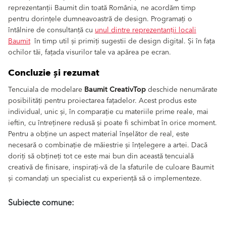
reprezentanții Baumit din toată România, ne acordăm timp
pentru dorințele dumneavoastră de design. Programați o
întâlnire de consultanță cu
unul dintre reprezentanții locali
Baumit
în timp util și primiți sugestii de design digital. Și în fața
ochilor tăi, fațada visurilor tale va apărea pe ecran.
Concluzie și rezumat
Tencuiala de modelare
Baumit CreativTop
deschide nenumărate
posibilități pentru proiectarea fațadelor. Acest produs este
individual, unic și, în comparație cu materiile prime reale, mai
ieftin, cu întreținere redusă și poate fi schimbat în orice moment.
Pentru a obține un aspect material înșelător de real, este
necesară o combinație de măiestrie și înțelegere a artei. Dacă
doriți să obțineți tot ce este mai bun din această tencuială
creativă de finisare, inspirați-vă de la sfaturile de culoare Baumit
și comandați un specialist cu experiență să o implementeze.
Subiecte comune: