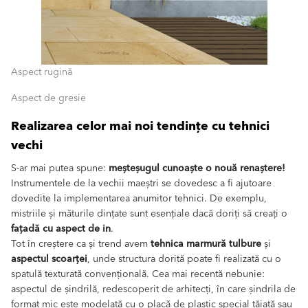
Aspect rugină
Aspect de gresie
Realizarea celor mai noi tendințe cu tehnici
vechi
S-ar mai putea spune:
meșteșugul cunoaște o nouă renaștere!
Instrumentele de la vechii maeștri se dovedesc a fi ajutoare
dovedite la implementarea anumitor tehnici. De exemplu,
mistriile și măturile dințate sunt esențiale dacă doriți să creați o
fațadă cu aspect de in
.
Tot în creștere ca și trend avem
tehnica marmură tulbure
și
aspectul scoarței
, unde structura dorită poate fi realizată cu o
spatulă texturată convențională. Cea mai recentă nebunie:
aspectul de șindrilă, redescoperit de arhitecți, în care șindrila de
format mic este modelată cu o placă de plastic special tăiată sau