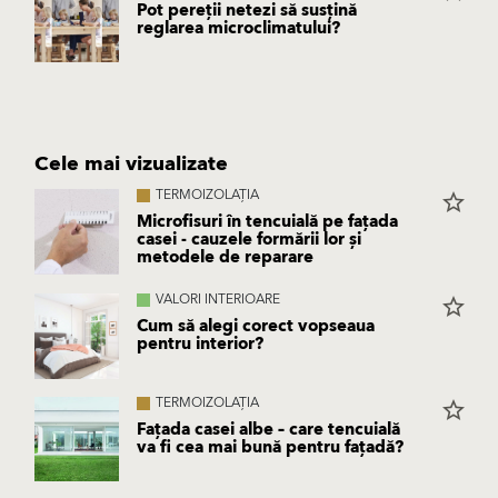
Pot pereții netezi să susțină
reglarea microclimatului?
Cele mai vizualizate
TERMOIZOLAȚIA
star_border
Microfisuri în tencuială pe fațada
casei - cauzele formării lor și
metodele de reparare
VALORI INTERIOARE
star_border
Cum să alegi corect vopseaua
pentru interior?
TERMOIZOLAȚIA
star_border
Fațada casei albe – care tencuială
va fi cea mai bună pentru fațadă?