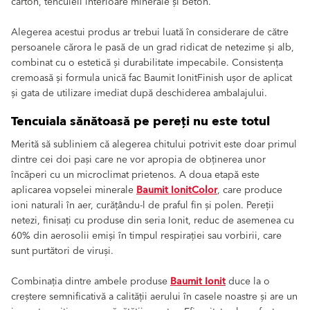
carton, tencuieli interioare minerale și beton.
Alegerea acestui produs ar trebui luată în considerare de către
persoanele cărora le pasă de un grad ridicat de netezime și alb,
combinat cu o estetică și durabilitate impecabile. Consistența
cremoasă și formula unică fac Baumit IonitFinish ușor de aplicat
și gata de utilizare imediat după deschiderea ambalajului.
Tencuiala sănătoasă pe pereți nu este totul
Merită să subliniem că alegerea chitului potrivit este doar primul
dintre cei doi pași care ne vor apropia de obținerea unor
încăperi cu un microclimat prietenos. A doua etapă este
aplicarea vopselei minerale
Baumit IonitColor
, care produce
ioni naturali în aer, curățându-l de praful fin și polen. Pereții
netezi, finisați cu produse din seria Ionit, reduc de asemenea cu
60% din aerosolii emiși în timpul respirației sau vorbirii, care
sunt purtători de viruși.
Combinația dintre ambele produse
Baumit Ionit
duce la o
creștere semnificativă a calității aerului în casele noastre și are un