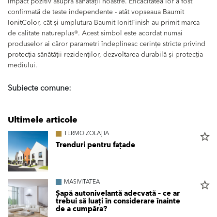
impact pozitiv asupra sănătății noastre. Eficacitatea lor a fost
confirmată de teste independente - atât vopseaua Baumit
IonitColor, cât și umplutura Baumit IonitFinish au primit marca
de calitate natureplus®. Acest simbol este acordat numai
produselor ai căror parametri îndeplinesc cerințe stricte privind
protecția sănătății rezidenților, dezvoltarea durabilă și protecția
mediului.
Subiecte comune:
Ultimele articole
TERMOIZOLAȚIA
star_border
Trenduri pentru fațade
MASIVITATEA
star_border
Șapă autonivelantă adecvată – ce ar
trebui să luați în considerare înainte
de a cumpăra?