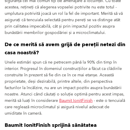
siguranță cel mai comun tip de amenajare a locuinței. Cu toate
acestea, rețineți că alegerea vopselei potrivite nu este totul -
umplutura potrivită joacă un rol la fel de important. Merită să vă
asigurați că tencuiala selectată pentru pereți se va distinge atât
prin calitatea impecabilă, cât și prin impactul pozitiv asupra
bunăstării membrilor gospodăriei și a microclimatului.
De ce merită să avem grijă de pereții netezi din
casa noastră?
Unele estimări spun că ne petrecem până la 90% din timp în
interior. Progresul în domeniul construcțiilor a făcut ca clădirile
construite în prezent să fie din ce în ce mai etanșe. Această
proprietate, deși dezirabilă, printre altele, din perspectiva
facturilor la încălzire, nu are un impact pozitiv asupra bunăstării
noastre. Atunci când căutați o soluție optimă pentru acest impas,
merită să luați în considerare
Baumit IonitFinish
- este o tencuială
care reglează microclimatul și asigură nivelul adecvat de
umiditate în cameră.
Baumit IonitFinish sprijină sănătatea