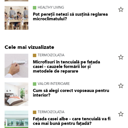
HEALTHY LIVING
star_border
Pot pereții netezi să susțină reglarea
microclimatului?
Cele mai vizualizate
TERMOIZOLAȚIA
star_border
Microfisuri în tencuială pe fațada
casei - cauzele formării lor și
metodele de reparare
VALORI INTERIOARE
star_border
Cum să alegi corect vopseaua pentru
interior?
TERMOIZOLAȚIA
star_border
Fațada casei albe – care tencuială va fi
cea mai bună pentru fațadă?