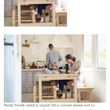
Pereții finisați neted și vopsiți într-o culoare aleasă sunt cu