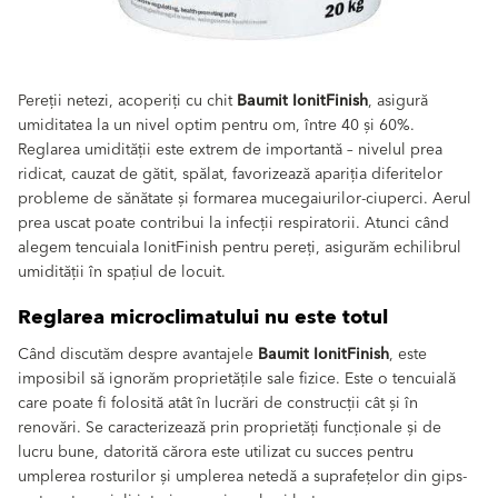
Pereții netezi, acoperiți cu chit
Baumit IonitFinish
, asigură
umiditatea la un nivel optim pentru om, între 40 și 60%.
Reglarea umidității este extrem de importantă – nivelul prea
ridicat, cauzat de gătit, spălat, favorizează apariția diferitelor
probleme de sănătate și formarea mucegaiurilor-ciuperci. Aerul
prea uscat poate contribui la infecții respiratorii. Atunci când
alegem tencuiala IonitFinish pentru pereți, asigurăm echilibrul
umidității în spațiul de locuit.
Reglarea microclimatului nu este totul
Când discutăm despre avantajele
Baumit IonitFinish
, este
imposibil să ignorăm proprietățile sale fizice. Este o tencuială
care poate fi folosită atât în lucrări de construcții cât și în
renovări. Se caracterizează prin proprietăți funcționale și de
lucru bune, datorită cărora este utilizat cu succes pentru
umplerea rosturilor și umplerea netedă a suprafețelor din gips-