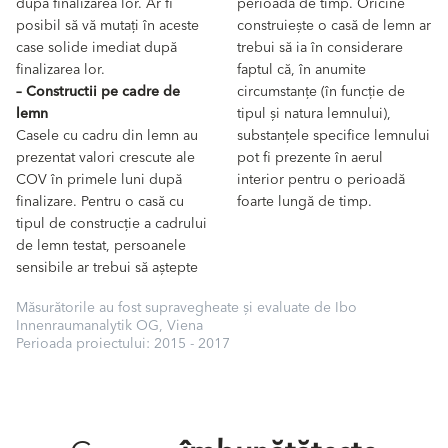
după finalizarea lor. Ar fi
perioadă de timp. Oricine
posibil să vă mutați în aceste
construiește o casă de lemn ar
case solide imediat după
trebui să ia în considerare
finalizarea lor.
faptul că, în anumite
– Constructii pe cadre de
circumstanțe (în funcție de
lemn
tipul și natura lemnului),
Casele cu cadru din lemn au
substanțele specifice lemnului
prezentat valori crescute ale
pot fi prezente în aerul
COV în primele luni după
interior pentru o perioadă
finalizare. Pentru o casă cu
foarte lungă de timp.
tipul de construcție a cadrului
de lemn testat, persoanele
sensibile ar trebui să aștepte
Măsurătorile au fost supravegheate și evaluate de Ibo
Innenraumanalytik OG, Viena
Perioada proiectului: 2015 - 2017