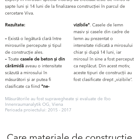
șapte luni și 14 luni de la finalizarea construcției în parcul de
cercetare Viva.
Rezultate:
vizibile"
. Casele de lemn
masiv și casele din cadre de
–
Există o legătură clară între
lemn au prezentat o
mirosurile percepute și tipul
intensitate ridicată a mirosului
de construcție ales.
chiar și după 14 luni, iar
–
Toate
casele de beton și din
mirosul în sine a fost perceput
cărămidă
aveau o intensitate
ca neplăcut. Din acest motiv,
scăzută a mirosului în
aceste tipuri de construcții au
măsurători și ar putea fi
fost clasificate drept „vizibile”.
clasificate ca fiind
"ne-
Măsurătorile au fost supravegheate și evaluate de Ibo
Innenraumanalytik OG, Viena
Perioada proiectului: 2015 - 2017
Care materiale de construcție