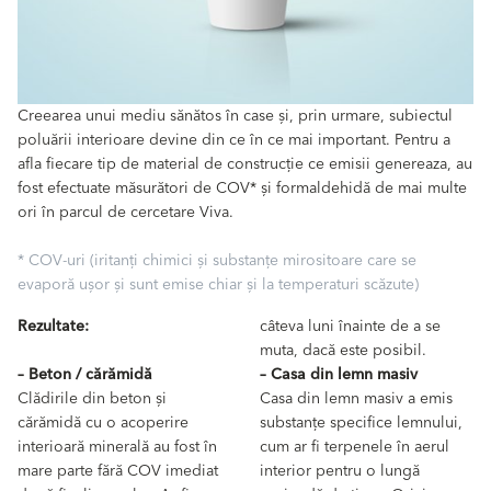
Creearea unui mediu sănătos în case și, prin urmare, subiectul
poluării interioare devine din ce în ce mai important. Pentru a
afla fiecare tip de material de construcție ce emisii genereaza, au
fost efectuate măsurători de COV* și formaldehidă de mai multe
ori în parcul de cercetare Viva.
* COV-uri (iritanți chimici și substanțe mirositoare care se
evaporă ușor și sunt emise chiar și la temperaturi scăzute)
Rezultate:
câteva luni înainte de a se
muta, dacă este posibil.
– Beton / cărămidă
– Casa din lemn masiv
Clădirile din beton și
Casa din lemn masiv a emis
cărămidă cu o acoperire
substanțe specifice lemnului,
interioară minerală au fost în
cum ar fi terpenele în aerul
mare parte fără COV imediat
interior pentru o lungă