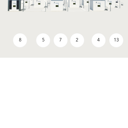
8
5
7
2
4
13
Produse
Solutii
Finisaje Pentru Fațade
Finisaje Pentru Fațade
Sisteme Termoizolante
Sisteme Termoizolante
Componente Sisteme
Componente Sisteme
Termoizolante
Termoizolante
Renovări
Renovări
Tencuieli
Tencuieli
Mecanizare
Mecanizare