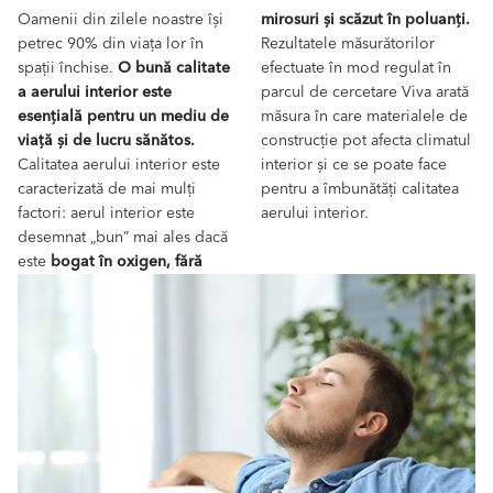
Oamenii din zilele noastre își
mirosuri și scăzut în poluanți.
petrec 90% din viața lor în
Rezultatele măsurătorilor
spații închise.
O bună calitate
efectuate în mod regulat în
a aerului interior este
parcul de cercetare Viva arată
esențială pentru un mediu de
măsura în care materialele de
viață și de lucru sănătos.
construcție pot afecta climatul
Calitatea aerului interior este
interior și ce se poate face
caracterizată de mai mulți
pentru a îmbunătăți calitatea
factori: aerul interior este
aerului interior.
desemnat „bun” mai ales dacă
este
bogat în oxigen, fără