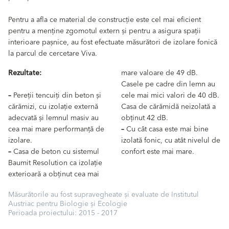
Pentru a afla ce material de construcție este cel mai eficient
pentru a menține zgomotul extern și pentru a asigura spații
interioare pașnice, au fost efectuate măsurători de izolare fonică
la parcul de cercetare Viva.
Rezultate:
mare valoare de 49 dB.
Casele pe cadre din lemn au
–
Pereții tencuiți din beton și
cele mai mici valori de 40 dB.
cărămizi, cu izolație externă
Casa de cărămidă neizolată a
adecvată și lemnul masiv au
obținut 42 dB.
cea mai mare performanță de
–
Cu cât casa este mai bine
izolare.
izolată fonic, cu atât nivelul de
–
Casa de beton cu sistemul
confort este mai mare.
Baumit Resolution ca izolație
exterioară a obținut cea mai
Măsurătorile au fost supravegheate și evaluate de Institutul
Austriac pentru Biologie și Ecologie
Perioada proiectului: 2015 - 2017