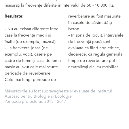
măsurați la frecvențe diferite în intervalul de 50 - 10.000 Hz.
Rezultate:
reverberare au fost măsurate
în casele de cărămidă și
–
Nu au existat diferențe între
beton.
case la frecvențe medii și
– In zona de locuit, intervalele
înalte (de exemplu, muzică).
de frecvență joasă sunt
–
La frecvențe joase (de
evaluate ca fiind non-critice,
exemplu, voci), casele pe
deoarece, ca regulă generală,
cadre de lemn și casa de lemn
timpii de reverberare pot fi
masiv au avut cele mai scurte
neutralizați aici cu mobilier.
perioade de reverberare.
Cele mai lungi perioade de
Măsurătorile au fost supravegheate și evaluate de Institutul
Austriac pentru Biologie și Ecologie
Perioada proiectului: 2015 - 2017