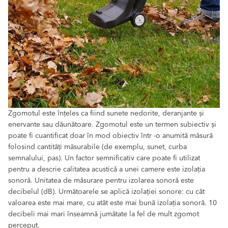
Zgomotul este înțeles ca fiind sunete nedorite, deranjante și
enervante sau dăunătoare. Zgomotul este un termen subiectiv și
poate fi cuantificat doar în mod obiectiv într -o anumită măsură
folosind cantități măsurabile (de exemplu, sunet, curba
semnalului, pas). Un factor semnificativ care poate fi utilizat
pentru a descrie calitatea acustică a unei camere este izolația
sonoră. Unitatea de măsurare pentru izolarea sonoră este
decibelul (dB). Următoarele se aplică izolației sonore: cu cât
valoarea este mai mare, cu atât este mai bună izolația sonoră. 10
decibeli mai mari înseamnă jumătate la fel de mult zgomot
perceput.