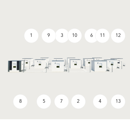
1
9
3
10
6
11
12
8
5
7
2
4
13
Produse
Solutii