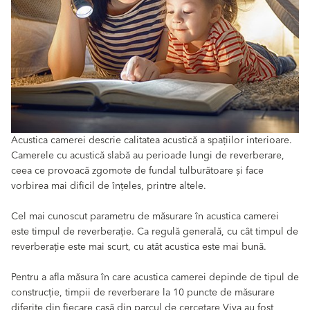
Acustica camerei descrie calitatea acustică a spațiilor interioare.
Camerele cu acustică slabă au perioade lungi de reverberare,
ceea ce provoacă zgomote de fundal tulburătoare și face
vorbirea mai dificil de înțeles, printre altele.
Cel mai cunoscut parametru de măsurare în acustica camerei
este timpul de reverberație. Ca regulă generală, cu cât timpul de
reverberație este mai scurt, cu atât acustica este mai bună.
Pentru a afla măsura în care acustica camerei depinde de tipul de
construcție, timpii de reverberare la 10 puncte de măsurare
diferite din fiecare casă din parcul de cercetare Viva au fost