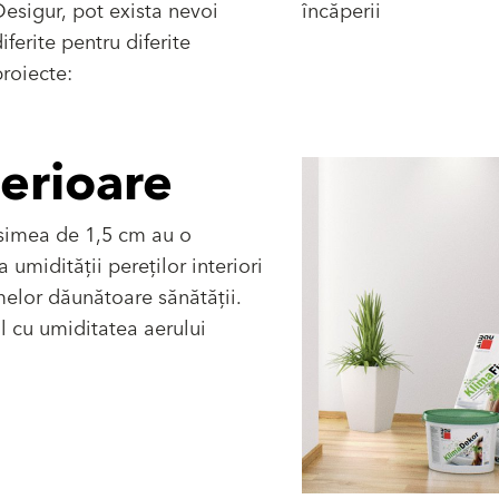
esigur, pot exista nevoi
încăperii
iferite pentru diferite
roiecte:
terioare
simea de 1,5 cm au o
 umidității pereților interiori
melor dăunătoare sănătății.
l cu umiditatea aerului