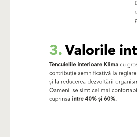
D
d
p
3.
Valorile in
Tencuielile interioare Klima
cu gro
contribuție semnificativă la reglarea
și la reducerea dezvoltării organis
Oamenii se simt cel mai confortabi
cuprinsă
între 40% și 60%.