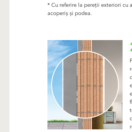
* Cu referire la pereții exteriori cu
acoperiș și podea.
P
c
f
r