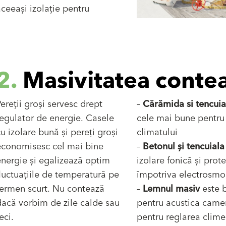
 aceeași izolație pentru
2.
Masivitatea conte
ereții groși servesc drept
–
Cărămida si tencuia
regulator de energie. Casele
cele mai bune pentru 
u izolare bună și pereți groși
climatului
economisesc cel mai bine
–
Betonul și tencuiala
energie și egalizează optim
izolare fonică și prote
luctuațiile de temperatură pe
împotriva electrosmo
termen scurt. Nu contează
–
Lemnul masiv
este 
dacă vorbim de zile calde sau
pentru acustica camer
eci.
pentru reglarea clime