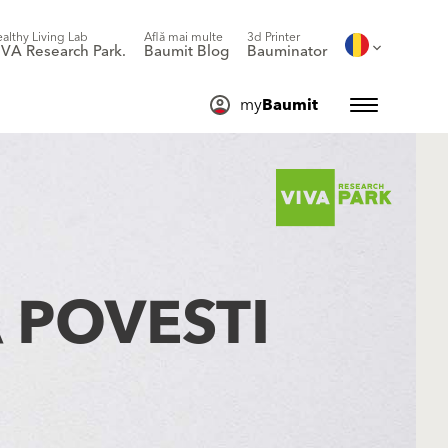
althy Living Lab
Află mai multe
3d Printer
IVA Research Park.
Baumit Blog
Bauminator
my
Baumit
 POVESTI