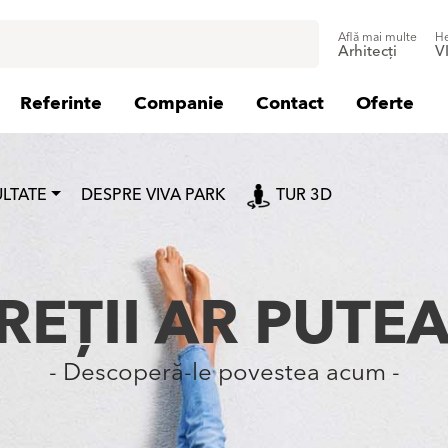
Află mai multe
He
Arhitecți
V
Referinte
Companie
Contact
Oferte
ULTATE
DESPRE VIVA PARK
TUR 3D
REȚII AR PUTEA
- Descoperă-le povestea acum -