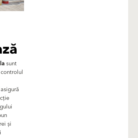
ază
la
sunt
controlul
asigură
cție
gului
bun
ei și
i