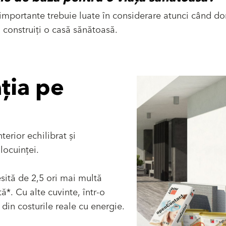
importante trebuie luate în considerare atunci când dor
construiți o casă sănătoasă.
ția pe
terior echilibrat și
locuinței.
ită de 2,5 ori mai multă
ă*. Cu alte cuvinte, într-o
din costurile reale cu energie.