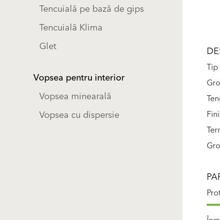
Tencuială pe bază de gips
Tencuială Klima
Glet
DE
Tip
Vopsea pentru interior
Gro
Vopsea minearală
Ten
Fin
Vopsea cu dispersie
Ter
Gro
PA
Pro