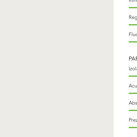
Înm
Reg
Flu
PA
Izo
Acu
Abs
Pre