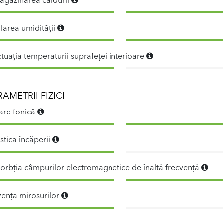
agazinarea căldurii
larea umidității
ctuația temperaturii suprafeței interioare
RAMETRII FIZICI
lare fonică
stica încăperii
orbția câmpurilor electromagnetice de înaltă frecvență
zența mirosurilor