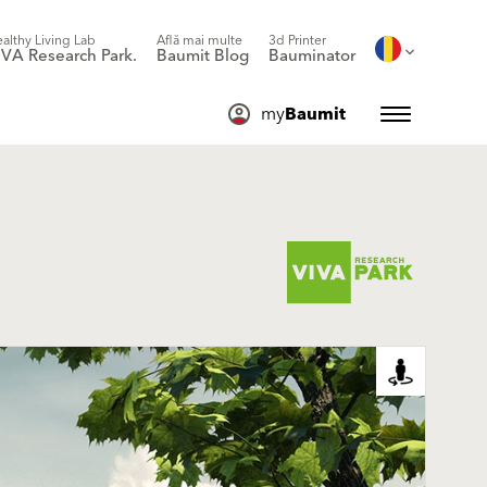
althy Living Lab
Află mai multe
3d Printer
IVA Research Park.
Baumit Blog
Bauminator
my
Baumit