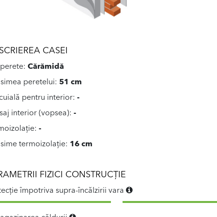
SCRIEREA CASEI
 perete:
Cărămidă
simea peretelui:
51 cm
cuială pentru interior:
-
isaj interior (vopsea):
-
moizolație:
-
sime termoizolație:
16 cm
RAMETRII FIZICI CONSTRUCȚIE
tecție împotriva supra-încălzirii vara