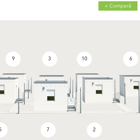
+ Compară
9
3
10
6
5
7
2