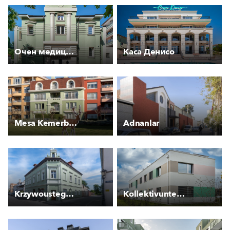
Очен медицински център
Каса Денисо
Mesa Kemerburgaz Houses
Adnanlar
Krzywoustego 3 - Kamienica
Kollektivunterkunft für Asylsuchende Rankstrasse