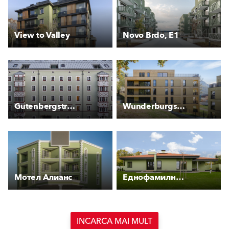
View to Valley
Novo Brdo, E1
Gutenbergstraße 2
Wunderburgstraße
Мотел Алианс
Еднофамилна къща, Красновски минерални бани
INCARCA MAI MULT