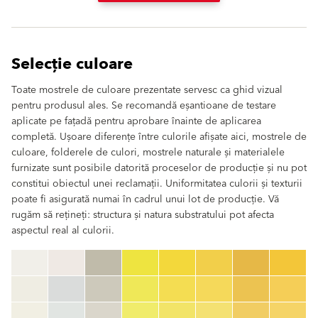
Selecție culoare
Toate mostrele de culoare prezentate servesc ca ghid vizual
pentru produsul ales. Se recomandă eșantioane de testare
aplicate pe fațadă pentru aprobare înainte de aplicarea
completă. Ușoare diferențe între culorile afișate aici, mostrele de
culoare, folderele de culori, mostrele naturale și materialele
furnizate sunt posibile datorită proceselor de producție și nu pot
constitui obiectul unei reclamații. Uniformitatea culorii și texturii
poate fi asigurată numai în cadrul unui lot de producție. Vă
rugăm să rețineți: structura și natura substratului pot afecta
aspectul real al culorii.
clear