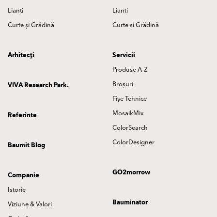
Lianti
Lianti
Curte și Grădină
Curte și Grădină
Arhitecți
Servicii
Produse A-Z
Broșuri
VIVA Research Park.
Fișe Tehnice
MosaikMix
Referinte
ColorSearch
ColorDesigner
Baumit Blog
GO2morrow
Companie
Istorie
Bauminator
Viziune & Valori