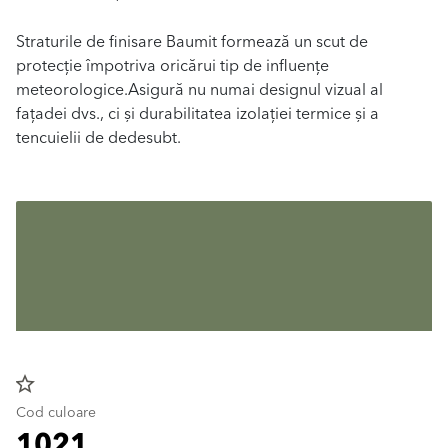
Straturile de finisare Baumit formează un scut de
protecție împotriva oricărui tip de influențe
meteorologice.Asigură nu numai designul vizual al
fațadei dvs., ci și durabilitatea izolației termice și a
tencuielii de dedesubt.
star_border
Cod culoare
1021