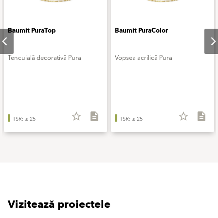
Baumit PuraTop
Baumit PuraColor
Tencuială decorativă Pura
Vopsea acrilică Pura
star_border
description
star_border
description
TSR: ≥ 25
TSR: ≥ 25
Vizitează proiectele