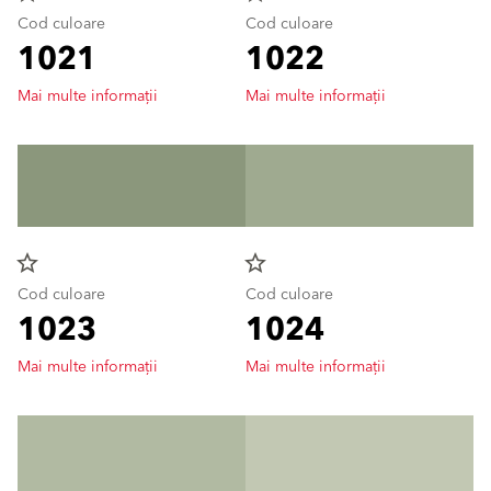
Cod culoare
Cod culoare
1021
1022
Mai multe informații
Mai multe informații
star_border
star_border
Cod culoare
Cod culoare
1023
1024
Mai multe informații
Mai multe informații