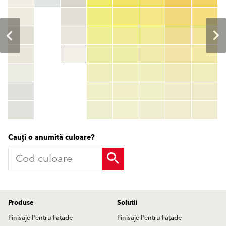
Cod culoare
color_name
HEX:
hex_code
RGB:
rgb_code
TSR:
tsr_code
HBW:
hbw_code
Mai multe informații
Cauți o anumită culoare?
Produse
Solutii
Finisaje Pentru Fațade
Finisaje Pentru Fațade