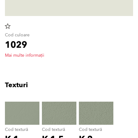
star_border
Cod culoare
1029
Mai multe informații
Texturi
clear
Cod textură
Cod textură
Cod textură