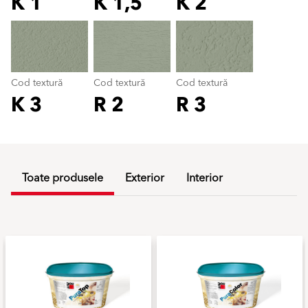
K 1
K 1,5
K 2
Cod textură
color_name
Cod textură
Cod textură
Cod textură
K 3
R 2
R 3
Toate produsele
Exterior
Interior