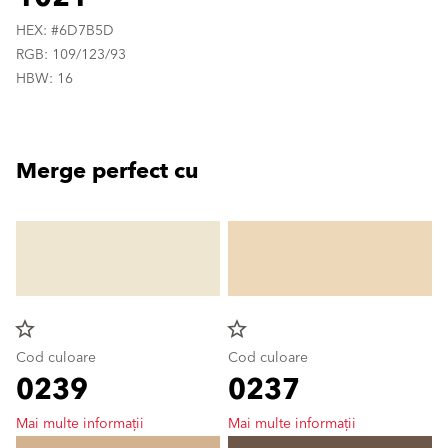
HEX: #6D7B5D
RGB: 109/123/93
HBW: 16
Merge perfect cu
star_border
star_border
Cod culoare
Cod culoare
0239
0237
Mai multe informații
Mai multe informații