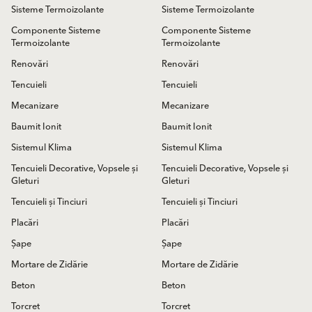
Sisteme Termoizolante
Sisteme Termoizolante
Componente Sisteme
Componente Sisteme
Termoizolante
Termoizolante
Renovări
Renovări
Tencuieli
Tencuieli
Mecanizare
Mecanizare
Baumit Ionit
Baumit Ionit
Sistemul Klima
Sistemul Klima
Tencuieli Decorative, Vopsele și
Tencuieli Decorative, Vopsele și
Gleturi
Gleturi
Tencuieli și Tinciuri
Tencuieli și Tinciuri
Placări
Placări
Șape
Șape
Mortare de Zidărie
Mortare de Zidărie
Beton
Beton
Torcret
Torcret