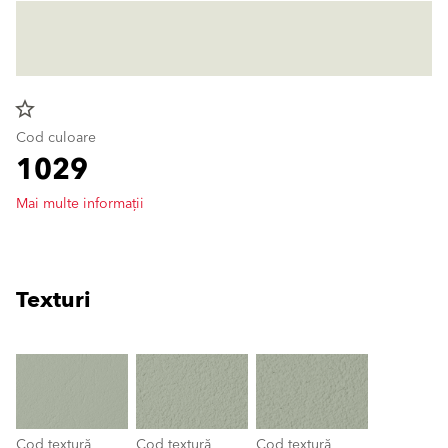
star_border
Cod culoare
1029
Mai multe informații
Texturi
clear
Cod textură
Cod textură
Cod textură