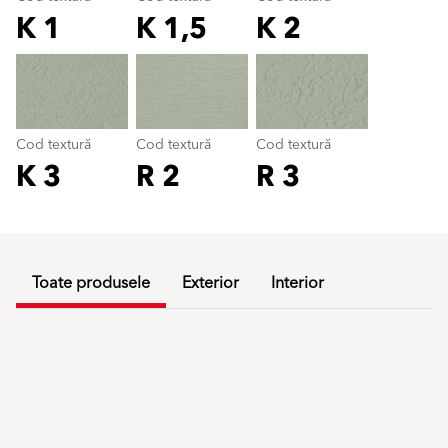
K 1
K 1,5
K 2
Cod textură
color_name
Cod textură
Cod textură
Cod textură
K 3
R 2
R 3
Toate produsele
Exterior
Interior