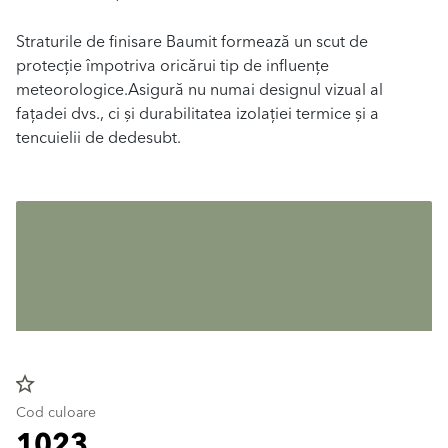
Straturile de finisare Baumit formează un scut de
protecție împotriva oricărui tip de influențe
meteorologice.Asigură nu numai designul vizual al
fațadei dvs., ci și durabilitatea izolației termice și a
tencuielii de dedesubt.
star_border
Cod culoare
1023