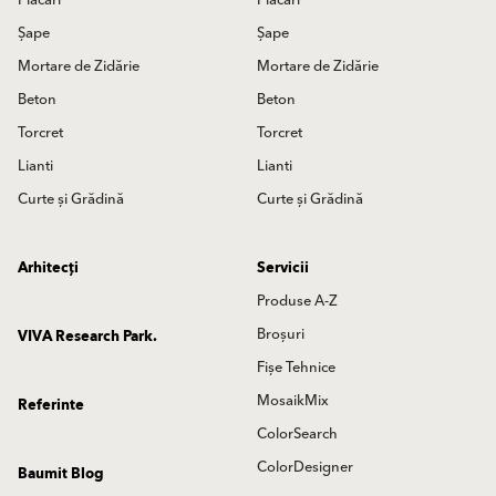
Șape
Șape
Mortare de Zidărie
Mortare de Zidărie
Beton
Beton
Torcret
Torcret
Lianti
Lianti
Curte și Grădină
Curte și Grădină
Arhitecți
Servicii
Produse A-Z
Broșuri
VIVA Research Park.
Fișe Tehnice
MosaikMix
Referinte
ColorSearch
ColorDesigner
Baumit Blog