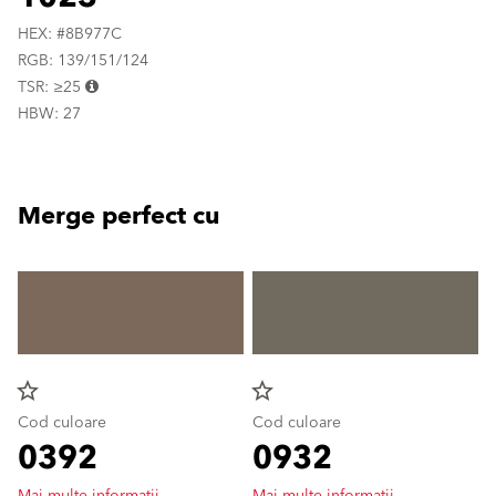
HEX: #8B977C
RGB: 139/151/124
TSR: ≥25
HBW: 27
Merge perfect cu
star_border
star_border
Cod culoare
Cod culoare
0392
0932