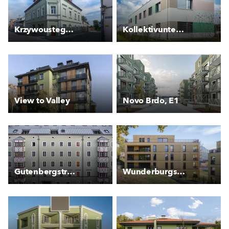
Krzywoustego 3 - Kamienica
Kollektivunterkunft für Asylsuchende Rankstrasse
View to Valley
Novo Brdo, E1
Gutenbergstraße 2
Wunderburgstraße