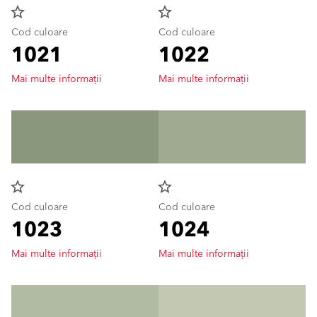
star_border
star_border
Cod culoare
Cod culoare
1021
1022
Mai multe informații
Mai multe informații
star_border
star_border
Cod culoare
Cod culoare
1023
1024
Mai multe informații
Mai multe informații