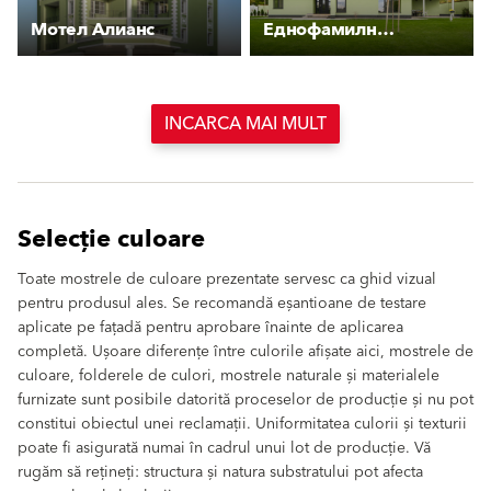
Мотел Алианс
Еднофамилна къща, Красновски минерални бани
INCARCA MAI MULT
Selecție culoare
Toate mostrele de culoare prezentate servesc ca ghid vizual
pentru produsul ales. Se recomandă eșantioane de testare
aplicate pe fațadă pentru aprobare înainte de aplicarea
completă. Ușoare diferențe între culorile afișate aici, mostrele de
culoare, folderele de culori, mostrele naturale și materialele
furnizate sunt posibile datorită proceselor de producție și nu pot
constitui obiectul unei reclamații. Uniformitatea culorii și texturii
poate fi asigurată numai în cadrul unui lot de producție. Vă
rugăm să rețineți: structura și natura substratului pot afecta