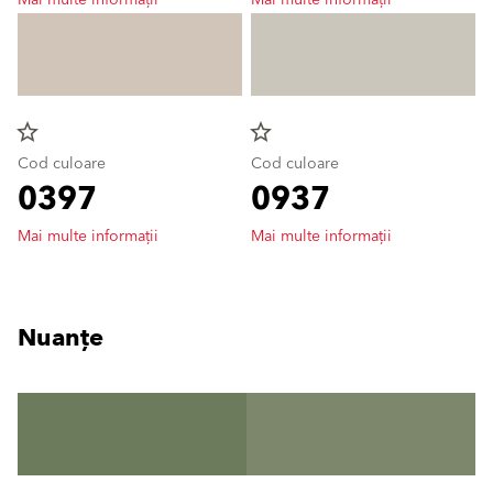
Mai multe informații
Mai multe informații
star_border
star_border
Cod culoare
Cod culoare
0397
0937
Mai multe informații
Mai multe informații
Nuanțe