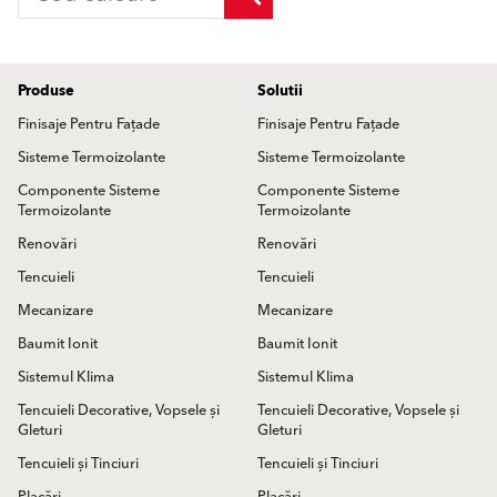
Produse
Solutii
Finisaje Pentru Fațade
Finisaje Pentru Fațade
Sisteme Termoizolante
Sisteme Termoizolante
Componente Sisteme
Componente Sisteme
Termoizolante
Termoizolante
Renovări
Renovări
Tencuieli
Tencuieli
Mecanizare
Mecanizare
Baumit Ionit
Baumit Ionit
Sistemul Klima
Sistemul Klima
Tencuieli Decorative, Vopsele și
Tencuieli Decorative, Vopsele și
Gleturi
Gleturi
Tencuieli și Tinciuri
Tencuieli și Tinciuri
Placări
Placări