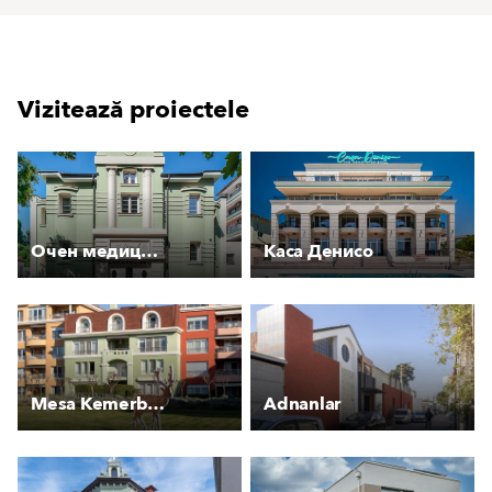
Vizitează proiectele
Очен медицински център
Каса Денисо
Mesa Kemerburgaz Houses
Adnanlar