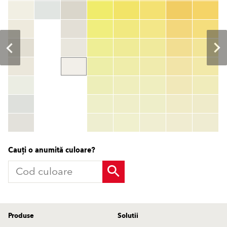
Cod culoare
color_name
HEX:
hex_code
RGB:
rgb_code
TSR:
tsr_code
HBW:
hbw_code
Mai multe informații
Cauți o anumită culoare?
Produse
Solutii