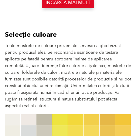
INCARCA MAI MULT
Selecție culoare
Toate mostrele de culoare prezentate servesc ca ghid vizual
pentru produsul ales. Se recomandă eșantioane de testare
aplicate pe fațadă pentru aprobare înainte de aplicarea
completă. Ușoare diferențe între culorile afișate aici, mostrele de
culoare, folderele de culori, mostrele naturale și materialele
furnizate sunt posibile datorită proceselor de producție și nu pot
constitui obiectul unei reclamații. Uniformitatea culorii și texturii
poate fi asigurată numai în cadrul unui lot de producție. Vă
rugăm să rețineți: structura și natura substratului pot afecta
aspectul real al culorii.
clear