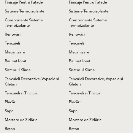
Finisaje Pentru Fațade
Finisaje Pentru Fațade
Sisteme Termoizolante
Sisteme Termoizolante
Componente Sisteme
Componente Sisteme
Termoizolante
Termoizolante
Renovări
Renovări
Tencuieli
Tencuieli
Mecanizare
Mecanizare
Baumit Ionit
Baumit Ionit
Sistemul Klima
Sistemul Klima
Tencuieli Decorative, Vopsele și
Tencuieli Decorative, Vopsele și
Gleturi
Gleturi
Tencuieli și Tinciuri
Tencuieli și Tinciuri
Placări
Placări
Șape
Șape
Mortare de Zidărie
Mortare de Zidărie
Beton
Beton