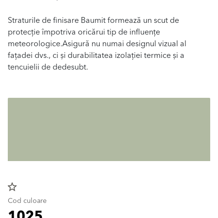
Straturile de finisare Baumit formează un scut de
protecție împotriva oricărui tip de influențe
meteorologice.Asigură nu numai designul vizual al
fațadei dvs., ci și durabilitatea izolației termice și a
tencuielii de dedesubt.
star_border
Cod culoare
1025