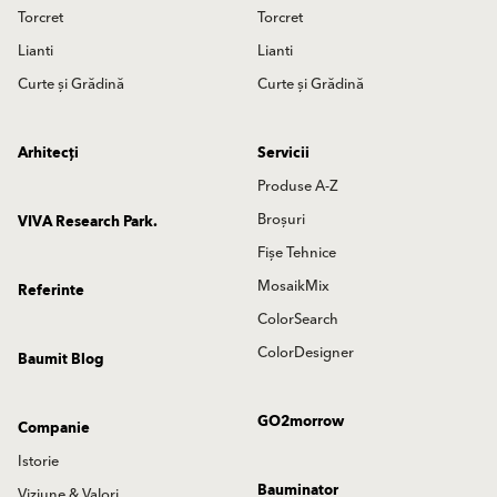
Torcret
Torcret
Lianti
Lianti
Curte și Grădină
Curte și Grădină
Arhitecți
Servicii
Produse A-Z
Broșuri
VIVA Research Park.
Fișe Tehnice
MosaikMix
Referinte
ColorSearch
ColorDesigner
Baumit Blog
GO2morrow
Companie
Istorie
Bauminator
Viziune & Valori