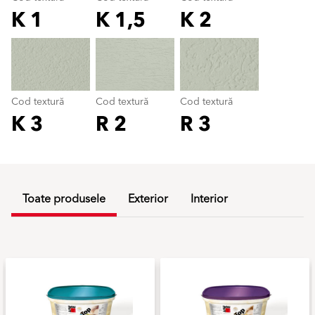
K 1
K 1,5
K 2
Cod textură
color_name
Cod textură
Cod textură
Cod textură
K 3
R 2
R 3
Toate produsele
Exterior
Interior