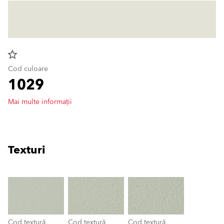
star_border
Cod culoare
1029
Mai multe informații
Texturi
clear
Cod textură
Cod textură
Cod textură