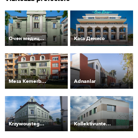
Очен медицински център
Каса Денисо
Mesa Kemerburgaz Houses
Adnanlar
Krzywoustego 3 - Kamienica
Kollektivunterkunft für Asylsuchende Rankstrasse