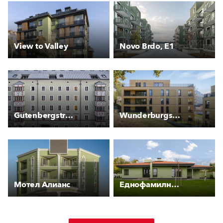
View to Valley
Novo Brdo, E1
Gutenbergstraße 2
Wunderburgstraße
Мотел Алианс
Еднофамилна къща, Красновски минерални бани