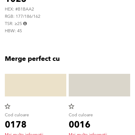
HEX: #B1BAA2
RGB: 177/186/162
TSR: ≥25
HBW: 45
Merge perfect cu
star_border
star_border
Cod culoare
Cod culoare
0178
0016