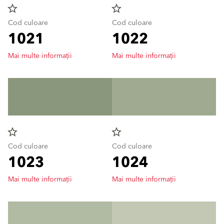
star_border
star_border
Cod culoare
Cod culoare
1021
1022
Mai multe informații
Mai multe informații
star_border
star_border
Cod culoare
Cod culoare
1023
1024
Mai multe informații
Mai multe informații