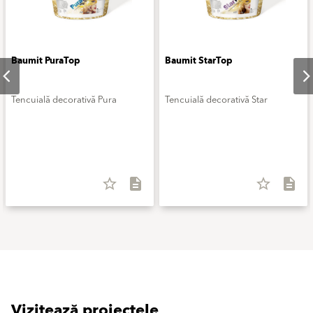
Baumit PuraTop
Baumit StarTop
Tencuială decorativă Pura
Tencuială decorativă Star
star_border
description
star_border
description
Vizitează proiectele