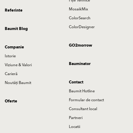
Fișe Tehnice
MosaikMix
Referinte
ColorSearch
ColorDesigner
Baumit Blog
GO2morrow
Companie
Istorie
Bauminator
Viziune & Valori
Carieră
Contact
Noutăți Baumit
Baumit Hotline
Formular de contact
Oferte
Consultant local
Partneri
Locatii