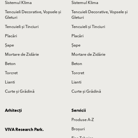
Sistemul Klima
Sistemul Klima
Tencuieli Decorative, Vopsele și
Tencuieli Decorative, Vopsele și
Gleturi
Gleturi
Tencuieli și Tinciuri
Tencuieli și Tinciuri
Placări
Placări
Șape
Șape
Mortare de Zidărie
Mortare de Zidărie
Beton
Beton
Torcret
Torcret
Lianti
Lianti
Curte și Grădină
Curte și Grădină
Arhitecți
Servicii
Produse A-Z
Broșuri
VIVA Research Park.