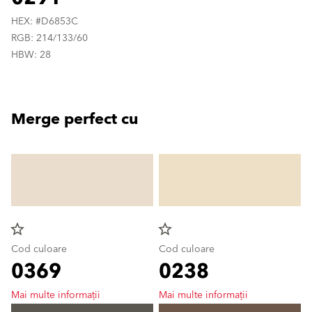
HEX: #D6853C
RGB: 214/133/60
HBW: 28
Merge perfect cu
star_border
star_border
Cod culoare
Cod culoare
0369
0238
Mai multe informații
Mai multe informații