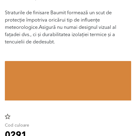
Straturile de finisare Baumit formează un scut de
protecție împotriva oricărui tip de influențe
meteorologice.Asigură nu numai designul vizual al
fațadei dvs., ci și durabilitatea izolației termice și a
tencuielii de dedesubt.
star_border
Cod culoare
0291