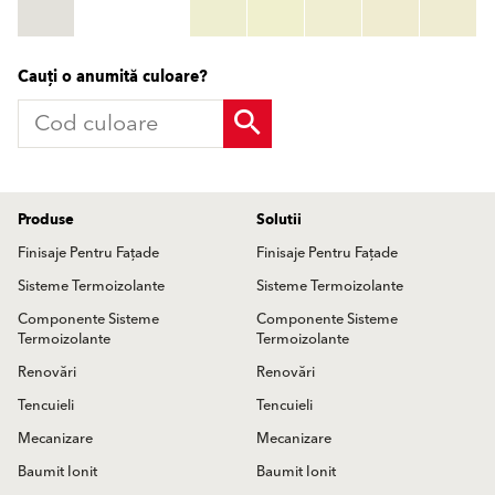
TSR:
tsr_code
HBW:
hbw_code
Mai multe informații
Cauți o anumită culoare?
Produse
Solutii
Finisaje Pentru Fațade
Finisaje Pentru Fațade
Sisteme Termoizolante
Sisteme Termoizolante
Componente Sisteme
Componente Sisteme
Termoizolante
Termoizolante
Renovări
Renovări
Tencuieli
Tencuieli
Mecanizare
Mecanizare
Baumit Ionit
Baumit Ionit