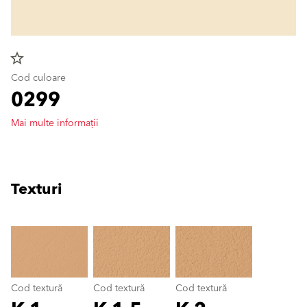
star_border
Cod culoare
0299
Mai multe informații
Texturi
clear
Cod textură
Cod textură
Cod textură