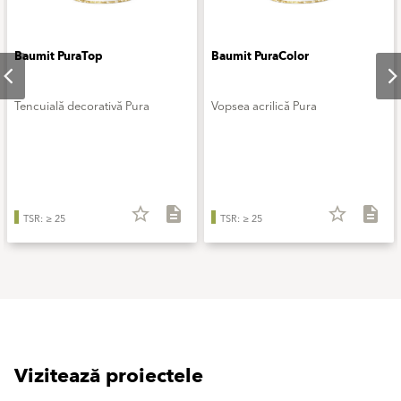
Baumit PuraTop
Baumit PuraColor
Tencuială decorativă Pura
Vopsea acrilică Pura
star_border
description
star_border
description
TSR: ≥ 25
TSR: ≥ 25
Vizitează proiectele