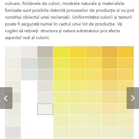
culoare, folderele de culori, mostrele naturale și materialele
furnizate sunt posibile datorită proceselor de producție și nu pot
constitui obiectul unei reclamații. Uniformitatea culorii și texturii
poate fi asigurată numai în cadrul unui lot de producție. Vă
rugăm să rețineți: structura și natura substratului pot afecta
aspectul real al culorii.
clear
Cod culoare
color_name
HEX:
hex_code
RGB:
rgb_code