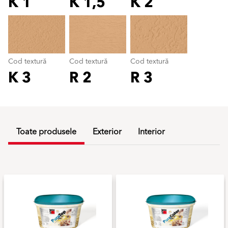
K 1
K 1,5
K 2
Cod textură
color_name
Cod textură
Cod textură
Cod textură
K 3
R 2
R 3
Toate produsele
Exterior
Interior