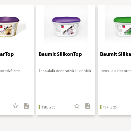
tarTop
Baumit SilikonTop
Baumit Silik
orativă Star
Tencuială decorativă siliconică
Tencuiala decorati
star_border
description
star_border
description
TSR: ≥ 25
TSR: ≥ 25