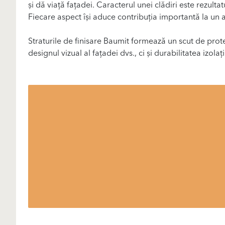
și dă viață fațadei. Caracterul unei clădiri este rezultat
Fiecare aspect își aduce contribuția importantă la un a
Straturile de finisare Baumit formează un scut de prot
designul vizual al fațadei dvs., ci și durabilitatea izola