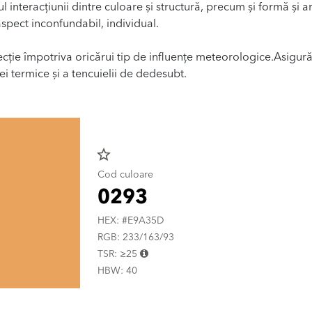
ul interacțiunii dintre culoare și structură, precum și formă și a
spect inconfundabil, individual.
ecție împotriva oricărui tip de influențe meteorologice.Asigur
ției termice și a tencuielii de dedesubt.
star_border
Cod culoare
0293
HEX: #E9A35D
RGB: 233/163/93
TSR: ≥25
HBW: 40