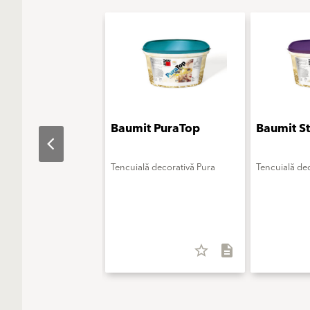
t LatexSatin
Baumit PuraTop
Baumit S
entru interior
Tencuială decorativă Pura
Tencuială dec
in
star_border
description
star_border
description