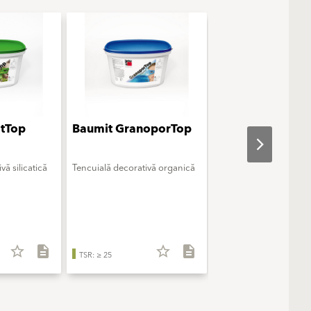
atTop
Baumit GranoporTop
Baumit Creativ
vă silicatică
Tencuială decorativă organică
Tencuială decorativă d
modelaj
star_border
description
star_border
description
star_b
TSR: ≥ 25
TSR: ≥ 25