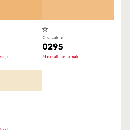
star_border
Cod culoare
0295
mații
Mai multe informații
mații