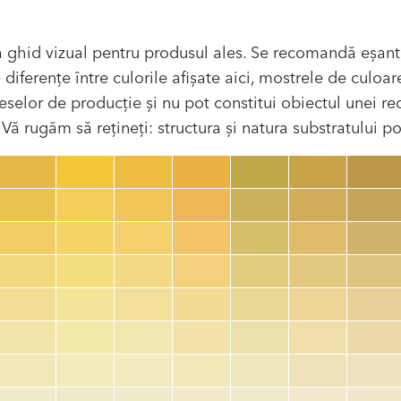
 ghid vizual pentru produsul ales. Se recomandă eșant
ferențe între culorile afișate aici, mostrele de culoare
selor de producție și nu pot constitui obiectul unei recl
ă rugăm să rețineți: structura și natura substratului pot
Cod culoare
color_name
HEX:
hex_code
RGB:
rgb_code
TSR:
tsr_code
HBW:
hbw_code
Mai multe informații