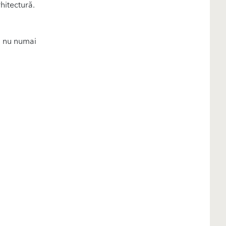
rhitectură.
ă nu numai