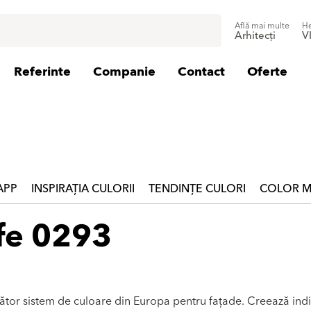
Află mai multe
He
Arhitecți
V
Referinte
Companie
Contact
Oferte
 APP
INSPIRAȚIA CULORII
TENDINȚE CULORI
COLOR M
fe 0293
zător sistem de culoare din Europa pentru fațade. Creează indi