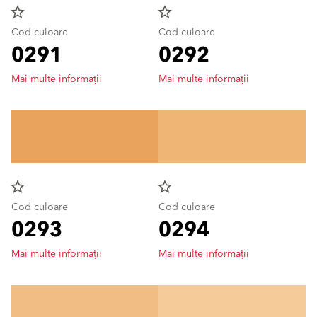
star_border
star_border
Cod culoare
Cod culoare
0291
0292
Mai multe informații
Mai multe informații
star_border
star_border
Cod culoare
Cod culoare
0293
0294
Mai multe informații
Mai multe informații