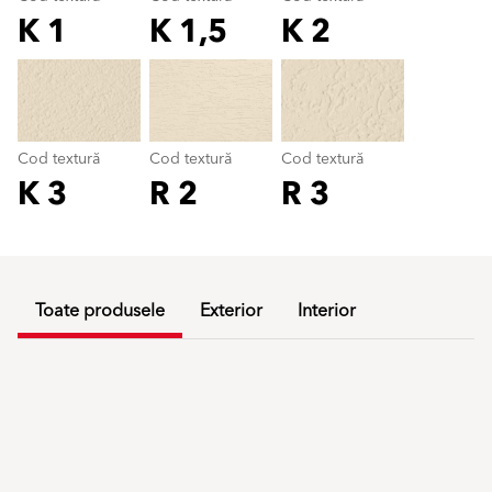
K 1
K 1,5
K 2
Cod textură
color_name
Cod textură
Cod textură
Cod textură
K 3
R 2
R 3
Toate produsele
Exterior
Interior