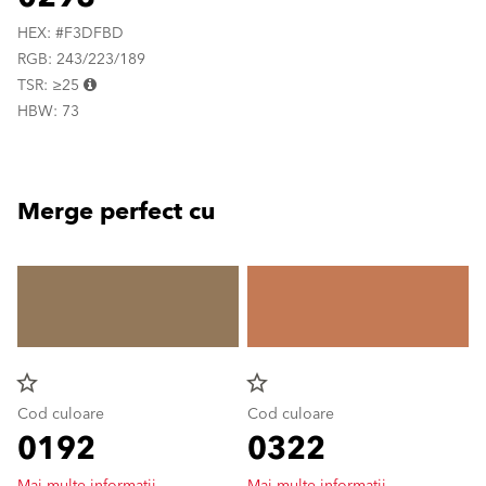
HEX: #F3DFBD
RGB: 243/223/189
TSR: ≥25
HBW: 73
Merge perfect cu
star_border
star_border
Cod culoare
Cod culoare
0192
0322