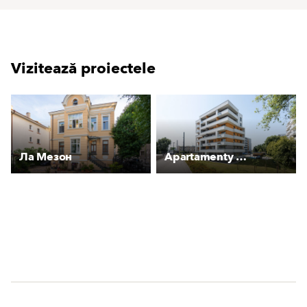
Vizitează proiectele
Ла Мезон
Apartamenty VIP