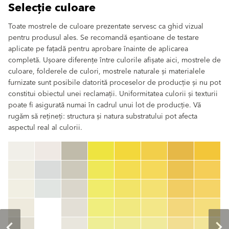
Selecție culoare
Toate mostrele de culoare prezentate servesc ca ghid vizual
pentru produsul ales. Se recomandă eșantioane de testare
aplicate pe fațadă pentru aprobare înainte de aplicarea
completă. Ușoare diferențe între culorile afișate aici, mostrele de
culoare, folderele de culori, mostrele naturale și materialele
furnizate sunt posibile datorită proceselor de producție și nu pot
constitui obiectul unei reclamații. Uniformitatea culorii și texturii
poate fi asigurată numai în cadrul unui lot de producție. Vă
rugăm să rețineți: structura și natura substratului pot afecta
aspectul real al culorii.
clear