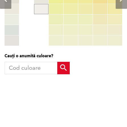
Cod culoare
color_name
HEX:
hex_code
RGB:
rgb_code
TSR:
tsr_code
HBW:
hbw_code
Mai multe informații
Cauți o anumită culoare?
Produse
Solutii
Finisaje Pentru Fațade
Finisaje Pentru Fațade
Sisteme Termoizolante
Sisteme Termoizolante
Componente Sisteme
Componente Sisteme
Termoizolante
Termoizolante