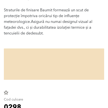
Straturile de finisare Baumit formează un scut de
protecție împotriva oricărui tip de influențe
meteorologice.Asigură nu numai designul vizual al
fațadei dvs., ci și durabilitatea izolației termice și a
tencuielii de dedesubt.
star_border
Cod culoare
0298