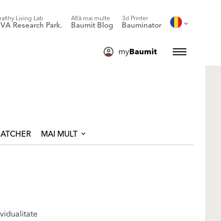
althy Living Lab
Află mai multe
3d Printer
IVA Research Park.
Baumit Blog
Bauminator
my
Baumit
ATCHER
MAI MULT
vidualitate