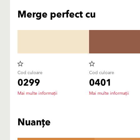
Merge perfect cu
star_border
star_border
Cod culoare
Cod culoare
0299
0401
Mai multe informații
Mai multe informații
Nuanțe