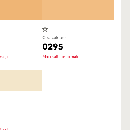
star_border
Cod culoare
0295
mații
Mai multe informații
mații