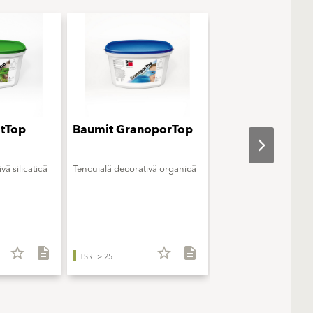
atTop
Baumit GranoporTop
Baumit Creativ
vă silicatică
Tencuială decorativă organică
Tencuială decorativă d
modelaj
star_border
description
star_border
description
star_b
TSR: ≥ 25
TSR: ≥ 25