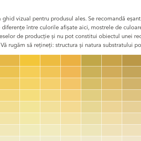
 ghid vizual pentru produsul ales. Se recomandă eșant
ferențe între culorile afișate aici, mostrele de culoare
selor de producție și nu pot constitui obiectul unei recl
ă rugăm să rețineți: structura și natura substratului pot
Cod culoare
color_name
HEX:
hex_code
RGB:
rgb_code
TSR:
tsr_code
HBW:
hbw_code
Mai multe informații