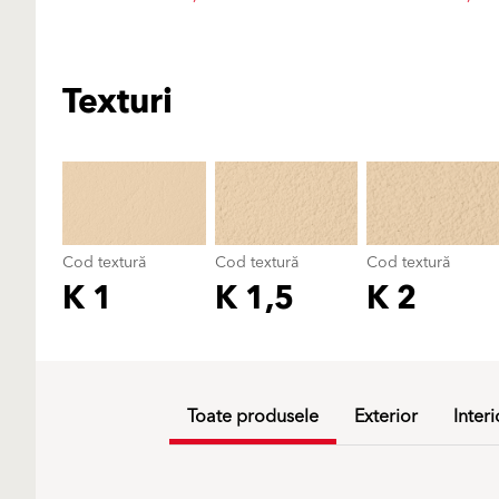
Texturi
Cod textură
Cod textură
Cod textură
K 1
K 1,5
K 2
Toate produsele
Exterior
Interi