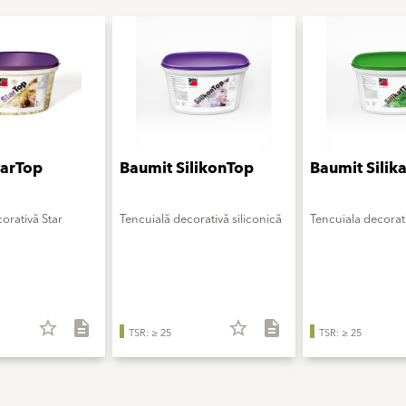
tarTop
Baumit SilikonTop
Baumit Silik
orativă Star
Tencuială decorativă siliconică
Tencuiala decorati
star_border
description
star_border
description
TSR: ≥ 25
TSR: ≥ 25