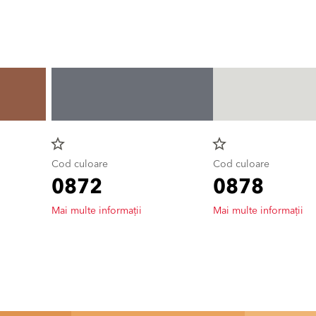
star_border
star_border
Cod culoare
Cod culoare
0872
0878
Mai multe informații
Mai multe informații