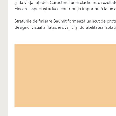
și dă viață fațadei. Caracterul unei clădiri este rezultat
Fiecare aspect își aduce contribuția importantă la un a
Straturile de finisare Baumit formează un scut de prot
designul vizual al fațadei dvs., ci și durabilitatea izola