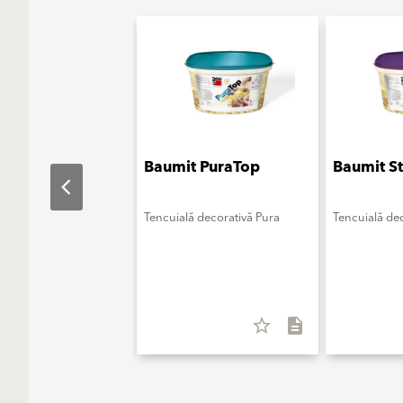
t LatexSatin
Baumit PuraTop
Baumit S
entru interior
Tencuială decorativă Pura
Tencuială dec
in
star_border
description
star_border
description