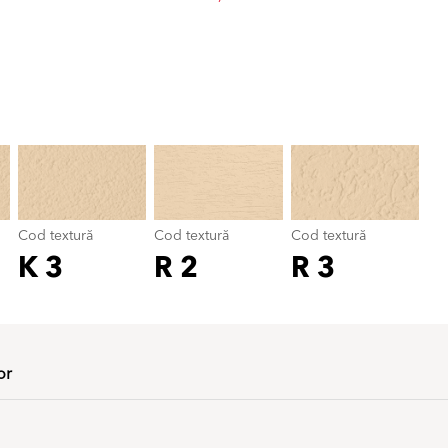
Cod textură
color_name
Cod textură
Cod textură
Cod textură
K 3
R 2
R 3
or