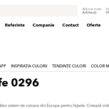
Află mai multe
He
Arhitecți
V
Referinte
Companie
Contact
Oferte
 APP
INSPIRAȚIA CULORII
TENDINȚE CULORI
COLOR M
fe 0296
zător sistem de culoare din Europa pentru fațade. Creează indi