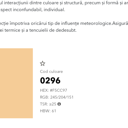
ul interacțiunii dintre culoare și structură, precum și formă și a
spect inconfundabil, individual.
ecție împotriva oricărui tip de influențe meteorologice.Asigur
ției termice și a tencuielii de dedesubt.
star_border
Cod culoare
0296
HEX: #F5CC97
RGB: 245/204/151
TSR: ≥25
HBW: 61